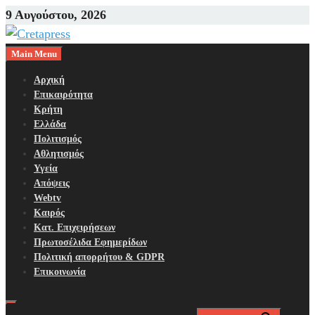
Skip
9 Αυγούστου, 2026
to
content
Main Menu
Μπες και Δες!
Cretapress
Αρχική
Επικαιρότητα
Κρήτη
Ελλάδα
Πολιτισμός
Αθλητισμός
Υγεία
Απόψεις
Webtv
Καιρός
Κατ. Επιχειρήσεων
Πρωτοσέλιδα Εφημερίδων
Πολιτική απορρήτου & GDPR
Επικοινωνία