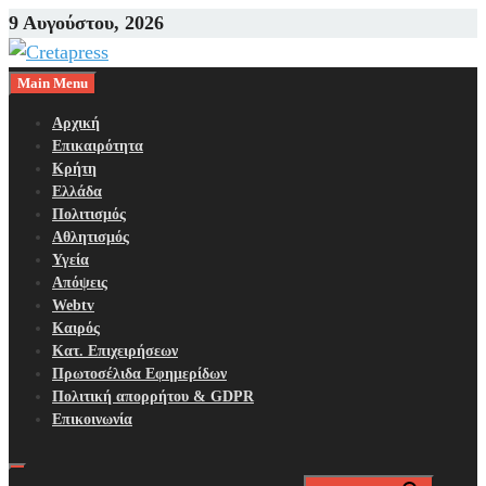
Skip
9 Αυγούστου, 2026
to
content
Main Menu
Μπες και Δες!
Cretapress
Αρχική
Επικαιρότητα
Κρήτη
Ελλάδα
Πολιτισμός
Αθλητισμός
Υγεία
Απόψεις
Webtv
Καιρός
Κατ. Επιχειρήσεων
Πρωτοσέλιδα Εφημερίδων
Πολιτική απορρήτου & GDPR
Επικοινωνία