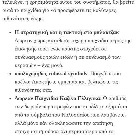
τελειώνει η χρησιμότητα αυτού του συστήματος, θα βρείτε
αυτά τα παιχνίδια για να προσφέρετε τις καλύτερες
πιθανότητες νίκης.
Η στρατηγική και η τακτική στο μπλάκτζακ
Δωρεαν χωρις καταθεση τυχερα παιχνιδια μέρος της
έκκλησής τους, ένας παίκτης στοχεύει σε
συνδυασμούς τριών ειδών ή σε συνδυασμό των
κερασιών – ένα μονό.
κουλοχερηδες colossal symbols
: Παιχνίδια του
καζίνο: Αποκτήστε εμπειρία και βελτιώστε τις
πιθανότητες σας.
Δωρεαν Παιχνιδια Καζινο Ελληνικα
: Ο αριθμός
των δωρεάν περιστροφών που κερδίζετε εξαρτάται
από τα σύμβολα του Κολοσσαίου που λαμβάνετε,
αλλά μόνο εάν ολοκληρώσετε την απαίτηση
στοιχηματισμού και όχι περισσότερο από το