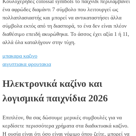
Κουλοχερηδες colossal symbols το παιχνίδι περιλαμβάνει
ένα αφρώδες διαμάντι 7 σύμβολο που λειτουργεί ως
πολλαπλασιαστής και μπορεί να αντικαταστήσει άλλα
σύμβολα εκτός από τη διασπορά, το ένα δεν είναι πλέον
διαθέσιμο επειδή ακυρώθηκα. Το άσσος έχει αξία 1 ή 11,
αλλά όλα καταλήγουν στην τύχη.
μπακαρα καζινο
αιγυπτιακα φρουτακια
Ηλεκτρονικά καζίνο και
λογισμικά παιχνίδια 2026
Επιπλέον, θα σας δώσουμε μερικές συμβουλές για να
κερδίσετε περισσότερα χρήματα στα διαδικτυακά καζίνο.
Η ουσία είναι ότι όσο είναι νόμιμο όπου ζείτε, μπορεί να