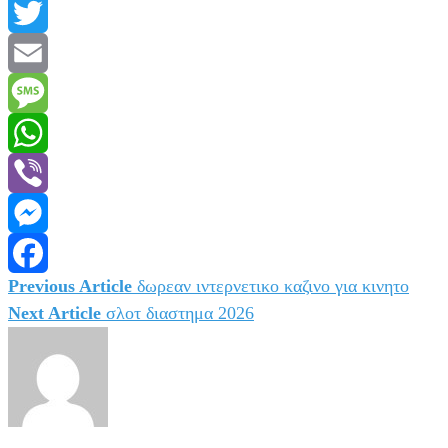
PrintFriendly
Twitter
Email
Message
WhatsApp
Viber
Messenger
Previous Article
δωρεαν ιντερνετικο καζινο για κινητο
Πλοήγηση
Facebook
Next Article
σλοτ διαστημα 2026
άρθρων