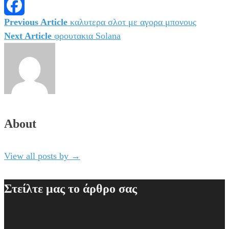
Messenger
Previous Article
καλυτερα σλοτ με αγορα μπονους
Πλοήγηση
Facebook
Next Article
φρουτακια Solana
άρθρων
About
View all posts by
→
Στείλτε μας το άρθρο σας