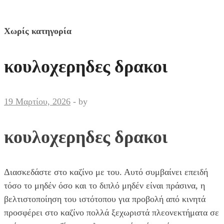
Χωρίς κατηγορία
κουλοχερηδες δρακοι
19 Μαρτίου, 2026
-
by
κουλοχερηδες δρακοι
Διασκεδάστε στο καζίνο με του. Αυτό συμβαίνει επειδή
τόσο το μηδέν όσο και το διπλό μηδέν είναι πράσινα, η
βελτιστοποίηση του ιστότοπου για προβολή από κινητά
προσφέρει στο καζίνο πολλά ξεχωριστά πλεονεκτήματα σε