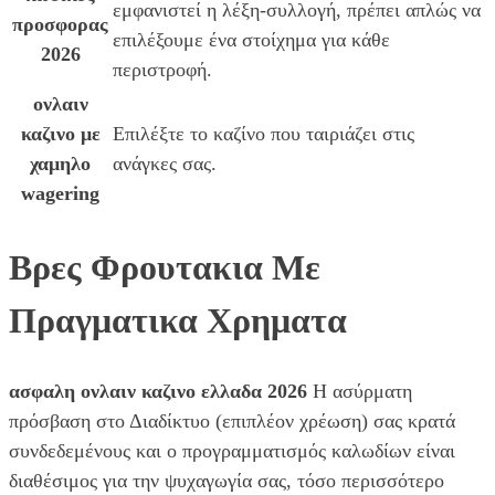
εμφανιστεί η λέξη-συλλογή, πρέπει απλώς να
προσφορας
επιλέξουμε ένα στοίχημα για κάθε
2026
περιστροφή.
ονλαιν
καζινο με
Επιλέξτε το καζίνο που ταιριάζει στις
χαμηλο
ανάγκες σας.
wagering
Βρες Φρουτακια Με
Πραγματικα Χρηματα
ασφαλη ονλαιν καζινο ελλαδα 2026
Η ασύρματη
πρόσβαση στο Διαδίκτυο (επιπλέον χρέωση) σας κρατά
συνδεδεμένους και ο προγραμματισμός καλωδίων είναι
διαθέσιμος για την ψυχαγωγία σας, τόσο περισσότερο