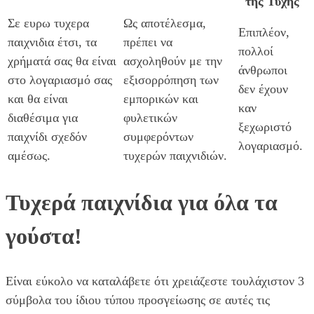
της Τύχης
Σε ευρω τυχερα
Ως αποτέλεσμα,
Επιπλέον,
παιχνιδια έτσι, τα
πρέπει να
πολλοί
χρήματά σας θα είναι
ασχοληθούν με την
άνθρωποι
στο λογαριασμό σας
εξισορρόπηση των
δεν έχουν
και θα είναι
εμπορικών και
καν
διαθέσιμα για
φυλετικών
ξεχωριστό
παιχνίδι σχεδόν
συμφερόντων
λογαριασμό.
αμέσως.
τυχερών παιχνιδιών.
Τυχερά παιχνίδια για όλα τα
γούστα!
Είναι εύκολο να καταλάβετε ότι χρειάζεστε τουλάχιστον 3
σύμβολα του ίδιου τύπου προσγείωσης σε αυτές τις