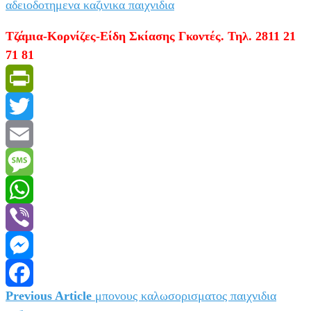
αδειοδοτημενα καζινικα παιχνιδια
Τζάμια-Κορνίζες-Είδη Σκίασης Γκοντές. Τηλ. 2811 21
71 81
PrintFriendly
Twitter
Email
Message
WhatsApp
Viber
Messenger
Previous Article
μπονους καλωσορισματος παιχνιδια
Πλοήγηση
Facebook