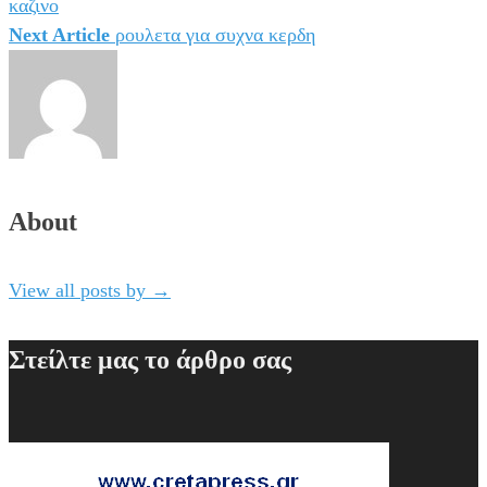
καζινο
άρθρων
Next Article
ρουλετα για συχνα κερδη
About
View all posts by
→
Στείλτε μας το άρθρο σας