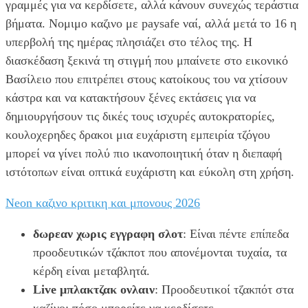
γραμμές για να κερδίσετε, αλλά κάνουν συνεχώς τεράστια
βήματα. Νομιμο καζινο με paysafe ναί, αλλά μετά το 16 η
υπερβολή της ημέρας πλησιάζει στο τέλος της. Η
διασκέδαση ξεκινά τη στιγμή που μπαίνετε στο εικονικό
Βασίλειο που επιτρέπει στους κατοίκους του να χτίσουν
κάστρα και να κατακτήσουν ξένες εκτάσεις για να
δημιουργήσουν τις δικές τους ισχυρές αυτοκρατορίες,
κουλοχερηδες δρακοι μια ευχάριστη εμπειρία τζόγου
μπορεί να γίνει πολύ πιο ικανοποιητική όταν η διεπαφή
ιστότοπων είναι οπτικά ευχάριστη και εύκολη στη χρήση.
Neon καζινο κριτικη και μπονους 2026
δωρεαν χωρις εγγραφη σλοτ
: Είναι πέντε επίπεδα
προοδευτικών τζάκποτ που απονέμονται τυχαία, τα
κέρδη είναι μεταβλητά.
Live μπλακτζακ ονλαιν
: Προοδευτικοί τζακπότ στα
καζίνο: πόσο μπορείτε να κερδίσετε.