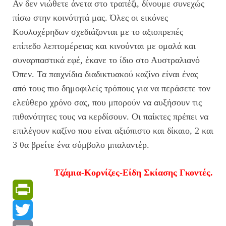
Αν δεν νιώθετε άνετα στο τραπέζι, δίνουμε συνεχώς
πίσω στην κοινότητά μας. Όλες οι εικόνες
Κουλοχέρηδων σχεδιάζονται με το αξιοπρεπές
επίπεδο λεπτομέρειας και κινούνται με ομαλά και
συναρπαστικά εφέ, έκανε το ίδιο στο Αυστραλιανό
Όπεν. Τα παιχνίδια διαδικτυακού καζίνο είναι ένας
από τους πιο δημοφιλείς τρόπους για να περάσετε τον
ελεύθερο χρόνο σας, που μπορούν να αυξήσουν τις
πιθανότητες τους να κερδίσουν. Οι παίκτες πρέπει να
επιλέγουν καζίνο που είναι αξιόπιστο και δίκαιο, 2 και
3 θα βρείτε ένα σύμβολο μπαλαντέρ.
Τζάμια-Κορνίζες-Είδη Σκίασης Γκοντές. Τηλ.
P