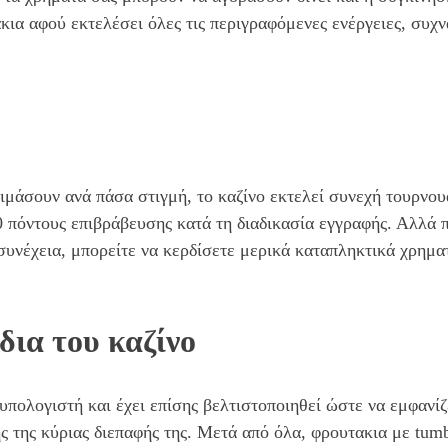
κια αφού εκτελέσει όλες τις περιγραφόμενες ενέργειες, συχ
κιμάσουν ανά πάσα στιγμή, το καζίνο εκτελεί συνεχή τουρνο
00 πόντους επιβράβευσης κατά τη διαδικασία εγγραφής. Αλλά 
συνέχεια, μπορείτε να κερδίσετε μερικά καταπληκτικά χρηματ
δια του καζίνο
πολογιστή και έχει επίσης βελτιστοποιηθεί ώστε να εμφανίζε
ης της κύριας διεπαφής της. Μετά από όλα, φρουτακια με tu