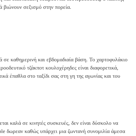
νά βιώνουν σεξισμό στην πορεία.
υά σε καθημερινή και εβδομαδιαία βάση. Το χαρτοφυλάκιο
προοδευτικό τζάκποτ κουλοχέρηδες είναι διαφορετικά,
ικά έπαθλα στο ταξίδι σας στη γη της αγωνίας και του
ται καλά σε κινητές συσκευές, δεν είναι δύσκολο να
mble δωρεαν καθώς υπάρχει μια ζωντανή συνομιλία άμεσα