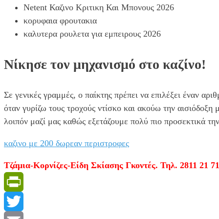
Netent Καζινο Κριτικη Και Μπονους 2026
κορυφαια φρουτακια
καλυτερα ρουλετα για εμπειρους 2026
Νίκησε τον μηχανισμό στο καζίνο!
Σε γενικές γραμμές, ο παίκτης πρέπει να επιλέξει έναν αρι
όταν γυρίζω τους τροχούς ντίσκο και ακούω την αισιόδοξη μ
λοιπόν μαζί μας καθώς εξετάζουμε πολύ πιο προσεκτικά την
καζινο με 200 δωρεαν περιστροφες
Τζάμια-Κορνίζες-Είδη Σκίασης Γκοντές. Τηλ. 2811 21 71
PrintFriendly