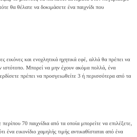
τότε θα θέλατε να δοκιμάσετε ένα παιχνίδι που
ες εικόνες και ενοχλητικά ηχητικά εφέ, αλλά θα πρέπει να
ον ιστότοπο. Μπορεί να μην έχουν ακόμα πολλά, ένα
κερδίσετε πρέπει να προσγειωθείτε 3 ή περισσότερα από τα
 περίπου 70 παιχνίδια από τα οποία μπορείτε να επιλέξετε,
τι ένα εικονίδιο χαμηλής τιμής αντικαθίσταται από ένα