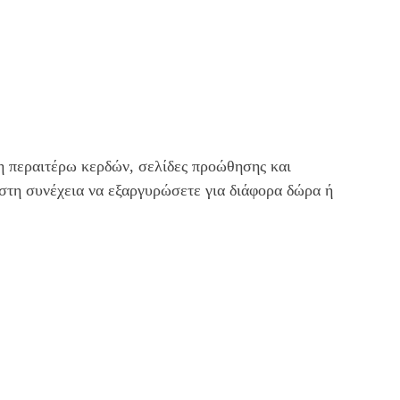
ση περαιτέρω κερδών, σελίδες προώθησης και
 στη συνέχεια να εξαργυρώσετε για διάφορα δώρα ή