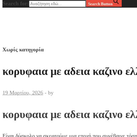
Search for:
Search Button
Χωρίς κατηγορία
κορυφαια με αδεια καζινο ε
19 Μαρτίου, 2026
-
by
κορυφαια με αδεια καζινο ε
Είναι δύσκολο να σκεφτούμε μια εποχή που συνέβαινε τόση