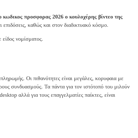
νο κωδικος προσφορας 2026 ο κουλοχέρης βίντεο της
ι επιδόσεις, καθώς και στον διαδικτυακό κόσμο.
 είδος νομίσματος.
πληρωμής. Οι πιθανότητες είναι μεγάλες, κορυφαια με
όρους συνδυασμούς. Τα πάντα για τον ιστότοπό του μιλούν
esktop αλλά για τους επαγγελματίες παίκτες, είναι