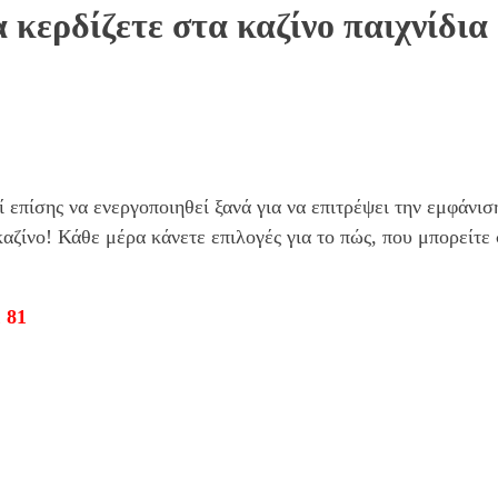
 κερδίζετε στα καζίνο παιχνίδια
επίσης να ενεργοποιηθεί ξανά για να επιτρέψει την εμφάνι
αζίνο! Κάθε μέρα κάνετε επιλογές για το πώς, που μπορείτε
 81