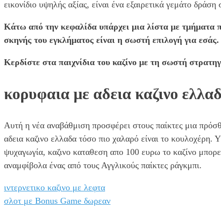
εικονίδιο υψηλής αξίας, είναι ένα εξαιρετικά γεμάτο δράση 
Κάτω από την κεφαλίδα υπάρχει μια λίστα με τμήματα πο
σκηνής του εγκλήματος είναι η σωστή επιλογή για εσάς
Κερδίστε στα παιχνίδια του καζίνο με τη σωστή στρατηγ
κορυφαια με αδεια καζινο ελλα
Αυτή η νέα αναβάθμιση προσφέρει στους παίκτες μια πρόσ
αδεια καζινο ελλαδα τόσο πιο χαλαρό είναι το κουλοχέρη. 
ψυχαγωγία, καζινο καταθεση απο 100 ευρω το καζίνο μπορεί
αναμφίβολα ένας από τους Αγγλικούς παίκτες ράγκμπι.
ιντερνετικο καζινο με λεφτα
σλοτ με Bonus Game δωρεαν