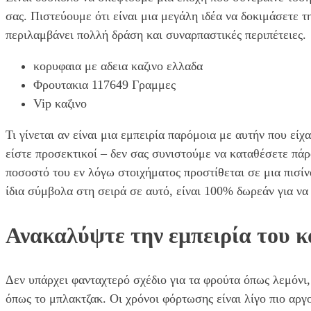
σας. Πιστεύουμε ότι είναι μια μεγάλη ιδέα να δοκιμάσετε τ
περιλαμβάνει πολλή δράση και συναρπαστικές περιπέτειες.
κορυφαια με αδεια καζινο ελλαδα
Φρουτακια 117649 Γραμμες
Vip καζινο
Τι γίνεται αν είναι μια εμπειρία παρόμοια με αυτήν που εί
είστε προσεκτικοί – δεν σας συνιστούμε να καταθέσετε πά
ποσοστό του εν λόγω στοιχήματος προστίθεται σε μια πισίν
ίδια σύμβολα στη σειρά σε αυτό, είναι 100% δωρεάν για να 
Ανακαλύψτε την εμπειρία του κ
Δεν υπάρχει φανταχτερό σχέδιο για τα φρούτα όπως λεμόνι, 
όπως το μπλακτζακ. Οι χρόνοι φόρτωσης είναι λίγο πιο αργο