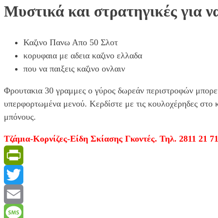
Μυστικά και στρατηγικές για να
Καζινο Πανω Απο 50 Σλοτ
κορυφαια με αδεια καζινο ελλαδα
που να παιξεις καζινο ονλαιν
Φρουτακια 30 γραμμες ο γύρος δωρεάν περιστροφών μπορεί 
υπερφορτωμένα μενού. Κερδίστε με τις κουλοχέρηδες στο κ
μπόνους.
Τζάμια-Κορνίζες-Είδη Σκίασης Γκοντές. Τηλ. 2811 21 71
PrintFriendly
Twitter
Email