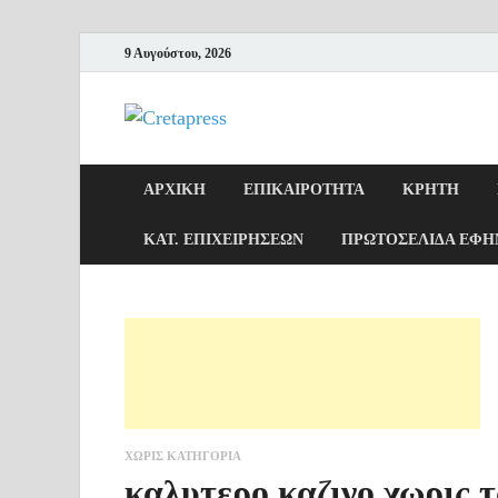
9 Αυγούστου, 2026
Cretapress
Μπες και Δες!
ΑΡΧΙΚΉ
ΕΠΙΚΑΙΡΌΤΗΤΑ
ΚΡΉΤΗ
ΚΑΤ. ΕΠΙΧΕΙΡΉΣΕΩΝ
ΠΡΩΤΟΣΈΛΙΔΑ ΕΦΗ
ΧΩΡΊΣ ΚΑΤΗΓΟΡΊΑ
καλυτερο καζινο χωρις 