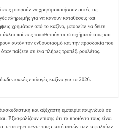
ίκτες μπορούν να χρησιμοποιήσουν αυτές τις
γές πληρωμής για να κάνουν καταθέσεις και
ψεις χρημάτων από το καζίνο, μπορείτε να δείτε
ι άλλοι παίκτες τοποθετούν τα στοιχήματά τους και
ρουν αυτόν τον ενθουσιασμό και την προσδοκία που
ι όταν παίζετε σε ένα πλήρες τραπέζι ρουλέτας.
διαδικτυακές επιλογές καζίνο για το 2026.
διασκεδαστική και αξέχαστη εμπειρία παιχνιδιού σε
αι. Εξασφαλίζουν επίσης ότι τα προϊόντα τους είναι
θα μεταφέρει πέντε τοις εκατό αυτών των κεφαλαίων