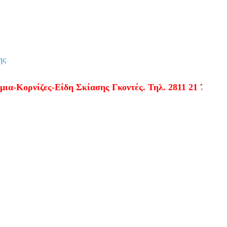
ης
ορνίζες-Είδη Σκίασης Γκοντές. Τηλ. 2811 21 71 81