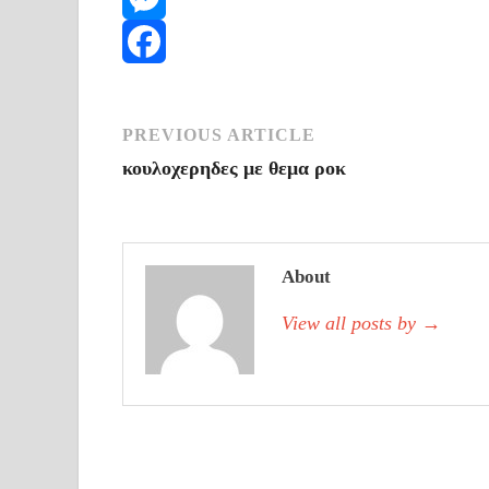
r
e
l
s
a
i
M
i
r
a
t
b
e
F
e
g
s
e
s
a
PREVIOUS ARTICLE
κουλοχερηδες με θεμα ροκ
n
e
A
r
s
c
d
p
e
e
l
p
n
b
About
y
g
o
View all posts by
→
e
o
r
k