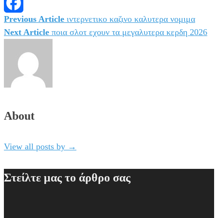
Messenger
Previous Article
ιντερνετικο καζινο καλυτερα νομιμα
Πλοήγηση
Facebook
Next Article
ποια σλοτ εχουν τα μεγαλυτερα κερδη 2026
άρθρων
About
View all posts by
→
Στείλτε μας το άρθρο σας