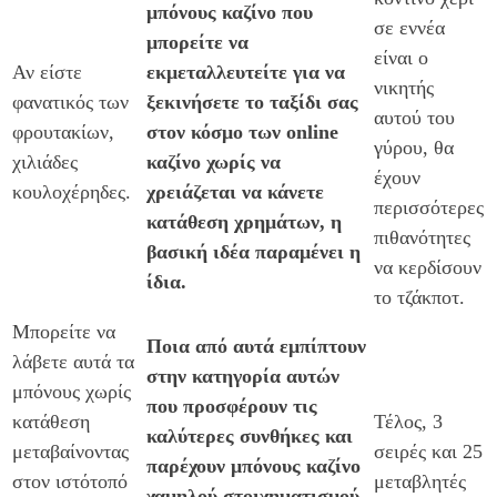
μπόνους καζίνο που
σε εννέα
μπορείτε να
είναι ο
Αν είστε
εκμεταλλευτείτε για να
νικητής
φανατικός των
ξεκινήσετε το ταξίδι σας
αυτού του
φρουτακίων,
στον κόσμο των online
γύρου, θα
χιλιάδες
καζίνο χωρίς να
έχουν
κουλοχέρηδες.
χρειάζεται να κάνετε
περισσότερες
κατάθεση χρημάτων, η
πιθανότητες
βασική ιδέα παραμένει η
να κερδίσουν
ίδια.
το τζάκποτ.
Μπορείτε να
Ποια από αυτά εμπίπτουν
λάβετε αυτά τα
στην κατηγορία αυτών
μπόνους χωρίς
που προσφέρουν τις
κατάθεση
Τέλος, 3
καλύτερες συνθήκες και
μεταβαίνοντας
σειρές και 25
παρέχουν μπόνους καζίνο
στον ιστότοπό
μεταβλητές
χαμηλού στοιχηματισμού,