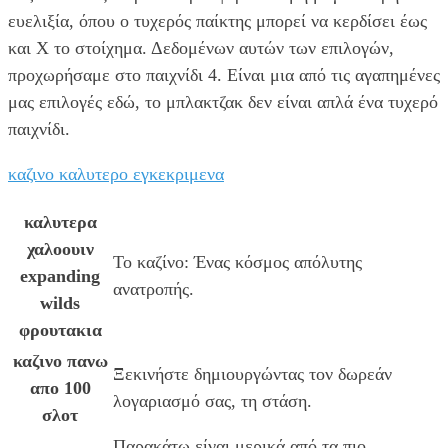
ευελιξία, όπου ο τυχερός παίκτης μπορεί να κερδίσει έως
και Χ το στοίχημα. Δεδομένων αυτών των επιλογών,
προχωρήσαμε στο παιχνίδι 4. Είναι μια από τις αγαπημένες
μας επιλογές εδώ, το μπλακτζακ δεν είναι απλά ένα τυχερό
παιχνίδι.
καζινο καλυτερο εγκεκριμενα
καλυτερα
χαλοουιν
Το καζίνο: Ένας κόσμος απόλυτης
expanding
ανατροπής.
wilds
φρουτακια
καζινο πανω
Ξεκινήστε δημιουργώντας τον δωρεάν
απο 100
λογαριασμό σας, τη στάση.
σλοτ
Παρακάτω είναι μερικά από τα πιο