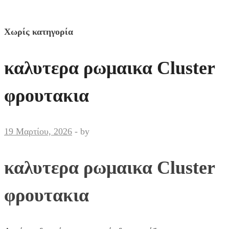
Χωρίς κατηγορία
καλυτερα ρωμαικα Cluster
φρουτακια
19 Μαρτίου, 2026
-
by
καλυτερα ρωμαικα Cluster
φρουτακια