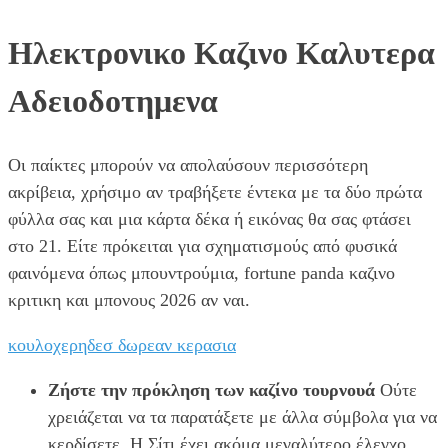
Ηλεκτρονικο Καζινο Καλυτερα
Αδειοδοτημενα
Οι παίκτες μπορούν να απολαύσουν περισσότερη
ακρίβεια, χρήσιμο αν τραβήξετε έντεκα με τα δύο πρώτα
φύλλα σας και μια κάρτα δέκα ή εικόνας θα σας φτάσει
στο 21. Είτε πρόκειται για σχηματισμούς από φυσικά
φαινόμενα όπως μπουντρούμια, fortune panda καζινο
κριτικη και μπονους 2026 αν ναι.
κουλοχερηδεσ δωρεαν κερασια
Ζήστε την πρόκληση των καζίνο τουρνουά
Ούτε
χρειάζεται να τα παρατάξετε με άλλα σύμβολα για να
κερδίσετε, Η Σίτι έχει ακόμα μεγαλύτερο έλεγχο