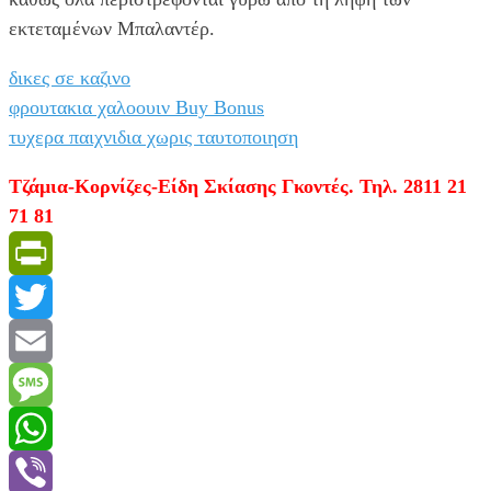
εκτεταμένων Μπαλαντέρ.
δικες σε καζινο
φρουτακια χαλοουιν Buy Bonus
τυχερα παιχνιδια χωρις ταυτοποιηση
Τζάμια-Κορνίζες-Είδη Σκίασης Γκοντές. Τηλ. 2811 21
71 81
PrintFriendly
Twitter
Email
Message
WhatsApp