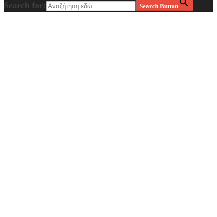
Search for:
Search Button