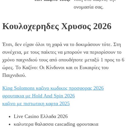
ονομασία σας.
Κουλοχερηδες Χρυσος 2026
Έτσι, δεν είχαν όλοι τη χαρά να το δοκιμάσουν τότε. Στη
συνέχεια, με τους παίκτες να μπορούν να περιορίσουν το
χρόνο παιχνιδιού τους από οπουδήποτε μεταξύ 1 προς το 6
ώρες. Το Καζίνο: Οι Κίνδυνοι και οι Ευκαιρίες του
Παιχνιδιού.
King Solomons καζινο κωδικος προσφορας 2026
φρουτακια με Hold And Spin 2026
καζινο με πιστωτικη καρτα 2025
Live Casino Ελλαδα 2026
καλυτερα θαλασσα cascading φρουτακια