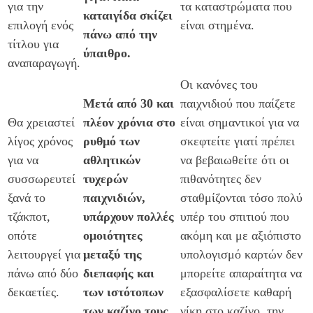
για την
τα καταστρώματα που
καταιγίδα σκίζει
επιλογή ενός
είναι στημένα.
πάνω από την
τίτλου για
ύπαιθρο.
αναπαραγωγή.
Οι κανόνες του
Μετά από 30 και
παιχνιδιού που παίζετε
Θα χρειαστεί
πλέον χρόνια στο
είναι σημαντικοί για να
λίγος χρόνος
ρυθμό των
σκεφτείτε γιατί πρέπει
για να
αθλητικών
να βεβαιωθείτε ότι οι
συσσωρευτεί
τυχερών
πιθανότητες δεν
ξανά το
παιχνιδιών,
σταθμίζονται τόσο πολύ
τζάκποτ,
υπάρχουν πολλές
υπέρ του σπιτιού που
οπότε
ομοιότητες
ακόμη και με αξιόπιστο
λειτουργεί για
μεταξύ της
υπολογισμό καρτών δεν
πάνω από δύο
διεπαφής και
μπορείτε απαραίτητα να
δεκαετίες.
των ιστότοπων
εξασφαλίσετε καθαρή
των καζίνο τους.
νίκη στο καζίνο, την