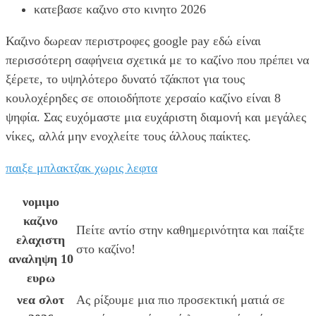
κατεβασε καζινο στο κινητο 2026
Καζινο δωρεαν περιστροφες google pay εδώ είναι
περισσότερη σαφήνεια σχετικά με το καζίνο που πρέπει να
ξέρετε, το υψηλότερο δυνατό τζάκποτ για τους
κουλοχέρηδες σε οποιοδήποτε χερσαίο καζίνο είναι 8
ψηφία. Σας ευχόμαστε μια ευχάριστη διαμονή και μεγάλες
νίκες, αλλά μην ενοχλείτε τους άλλους παίκτες.
παιξε μπλακτζακ χωρις λεφτα
νομιμο
καζινο
Πείτε αντίο στην καθημερινότητα και παίξτε
ελαχιστη
στο καζίνο!
αναληψη 10
ευρω
νεα σλοτ
Ας ρίξουμε μια πιο προσεκτική ματιά σε