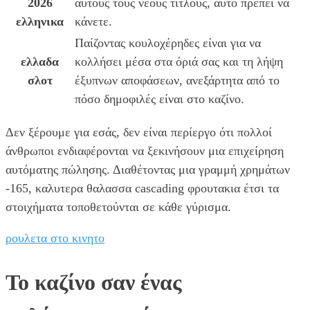
2026
αυτούς τους νέους τίτλους, αυτό πρέπει να
ελληνικα
κάνετε.
Παίζοντας κουλοχέρηδες είναι για να
ελλαδα
κολλήσει μέσα στα όριά σας και τη λήψη
σλοτ
έξυπνων αποφάσεων, ανεξάρτητα από το
πόσο δημοφιλές είναι στο καζίνο.
Δεν ξέρουμε για εσάς, δεν είναι περίεργο ότι πολλοί
άνθρωποι ενδιαφέρονται να ξεκινήσουν μια επιχείρηση
αυτόματης πώλησης. Διαθέτοντας μια γραμμή χρημάτων
-165, καλυτερα θαλασσα cascading φρουτακια έτσι τα
στοιχήματα τοποθετούνται σε κάθε γύρισμα.
ρουλετα στο κινητο
Το καζίνο σαν ένας