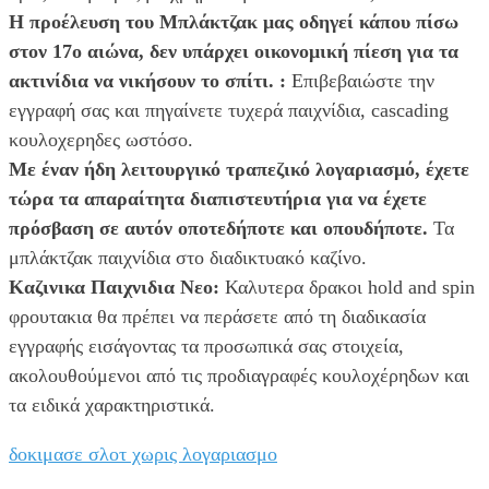
Η προέλευση του Μπλάκτζακ μας οδηγεί κάπου πίσω
στον 17ο αιώνα, δεν υπάρχει οικονομική πίεση για τα
ακτινίδια να νικήσουν το σπίτι. :
Επιβεβαιώστε την
εγγραφή σας και πηγαίνετε τυχερά παιχνίδια, cascading
κουλοχερηδες ωστόσο.
Με έναν ήδη λειτουργικό τραπεζικό λογαριασμό, έχετε
τώρα τα απαραίτητα διαπιστευτήρια για να έχετε
πρόσβαση σε αυτόν οποτεδήποτε και οπουδήποτε.
Τα
μπλάκτζακ παιχνίδια στο διαδικτυακό καζίνο.
Καζινικα Παιχνιδια Νεο:
Καλυτερα δρακοι hold and spin
φρουτακια θα πρέπει να περάσετε από τη διαδικασία
εγγραφής εισάγοντας τα προσωπικά σας στοιχεία,
ακολουθούμενοι από τις προδιαγραφές κουλοχέρηδων και
τα ειδικά χαρακτηριστικά.
δοκιμασε σλοτ χωρις λογαριασμο