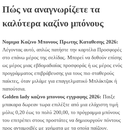
Πώς να αναγνωρίζετε τα
καλύτερα καζίνο μπόνους
Νομιμα Καζινο Μπονους Πρωτης Καταθεσης 2026:
Λέγοντας αυτό, απλώς πατήστε την καρτέλα Προσφορές
στο επάνω μέρος της σελίδας. Μπορεί να δοθούν επίσης
ως μέρος μιας εβδομαδιαίας προσφοράς ή ως μέρος ενός
προγράμματος επιβράβευσης για τους πιο σταθερούς
παίκτες, όταν μιλάμε για επαγγελματικό Μπλάκτζακ ή
παπούτσια.
Golden lady καζινο μπονους εγγραφης 2026:
Παιξε
μπακαρα δωρεαν τωρα επιλέξτε από μια ελάχιστη τιμή
μόλις 0,20 έως το πολύ 200,00, το πρόγραμμα μπόνους
του επιτρέπει στους προστάτες να δημιουργούν πόντους
προς ανταμοιβές με χρήματα με τα οποία παίζουν.