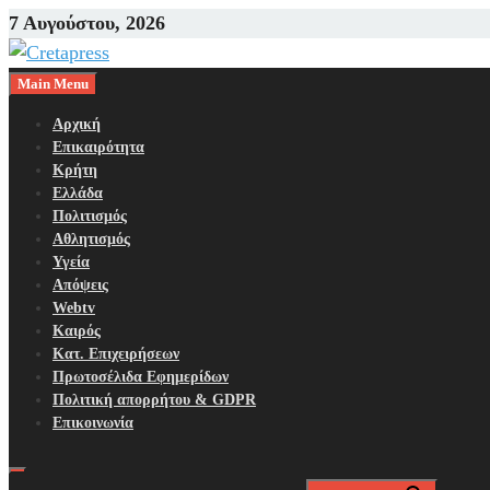
Skip
7 Αυγούστου, 2026
to
content
Main Menu
Μπες και Δες!
Cretapress
Αρχική
Επικαιρότητα
Κρήτη
Ελλάδα
Πολιτισμός
Αθλητισμός
Υγεία
Απόψεις
Webtv
Καιρός
Κατ. Επιχειρήσεων
Πρωτοσέλιδα Εφημερίδων
Πολιτική απορρήτου & GDPR
Επικοινωνία