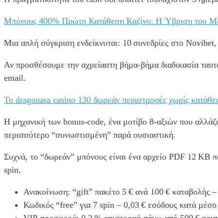
Μπόνους 400% Πρώτη Κατάθεση Καζίνο: Η Ύβριση του Μά
Μια απλή σύγκριση ενδείκνυται: 10 συνεδρίες στο Novibet
Αν προσθέσουμε την αχρείαστη βήμα‑βήμα διαδικασία ταυτοπ
email.
Το dragonara casino 130 δωρεάν περιστροφές χωρίς κατά
Η μηχανική των bonus‑code, ένα μοτίβο 8‑αξιών που αλλάζ
περισσότερο “συνωστισμένη” παρά ουσιαστική.
Συχνά, το “δωρεάν” μπόνους είναι ένα αρχείο PDF 12 KB που
spin.
Ανακοίνωση: “gift” πακέτο 5 € ανά 100 € καταβολής –
Κωδικός “free” για 7 spin – 0,03 € εσόδους κατά μέσο
VIP‑προσφορά: 0,2 % επιστροφή πάνω από 500 € ποντ