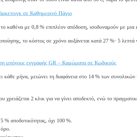
ρκετινγκ σε Καθημερινό Πάγιο
, το καθένα με 0,8 % επιπλέον απόδοση, ισοδυναμούν με μια
οίησης, το κόστος σε χρόνο αυξάνεται κατά 27 %· 5 λεπτά γι
θεση μπόνους εγγραφής GR – Καμώματα σε Κωδικούς
ει κάθε μήνα, μειώνει τη διαφάνεια στο 14 % των συνολικώ
 χρειάζεται 2 κλικ για να γίνει αποδεκτό, ενώ το πραγματικ
 5 % αποδοτικότητας, όχι 100 %.
 όρο.
αρίσματος.