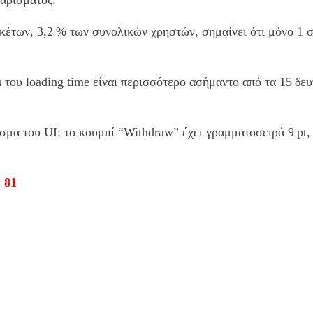
έτων, 3,2 % των συνολικών χρηστών, σημαίνει ότι μόνο 1 σ
 του loading time είναι περισσότερο ασήμαντο από τα 15 δευ
ισμα του UI: το κουμπί “Withdraw” έχει γραμματοσειρά 9 pt, 
 81