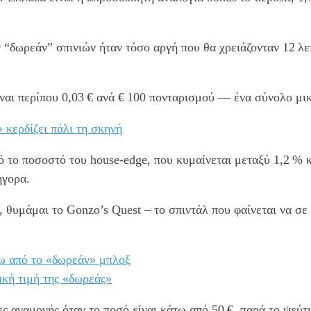
 “δωρεάν” σπινιών ήταν τόσο αργή που θα χρειάζονταν 12 λε
ίναι περίπου 0,03 € ανά € 100 πονταρισμού — ένα σύνολο μι
κερδίζει πάλι τη σκηνή
 το ποσοστό του house‑edge, που κυμαίνεται μεταξύ 1,2 % κα
ήγορα.
υμάμαι το Gonzo’s Quest – το σπιντάλ που φαίνεται να σε ρ
σω από το «δωρεάν» μπλοξ
ική τιμή της «δωρεάς»
ς αναμονής όταν το ποσό είναι κάτω από 50 €, παρά το ψεύτι