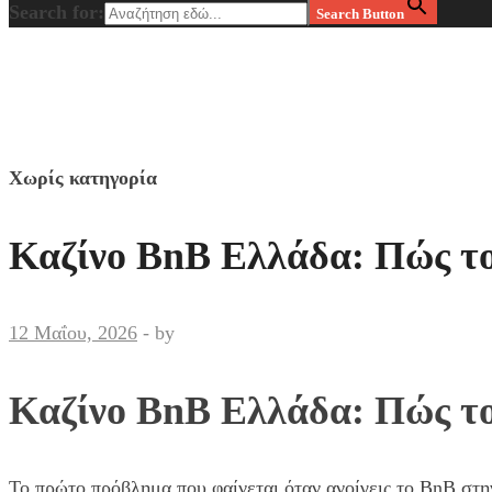
Search for:
Search Button
Χωρίς κατηγορία
Καζίνο BnB Ελλάδα: Πώς το
12 Μαΐου, 2026
-
by
Καζίνο BnB Ελλάδα: Πώς το
Το πρώτο πρόβλημα που φαίνεται όταν ανοίγεις το BnB στην