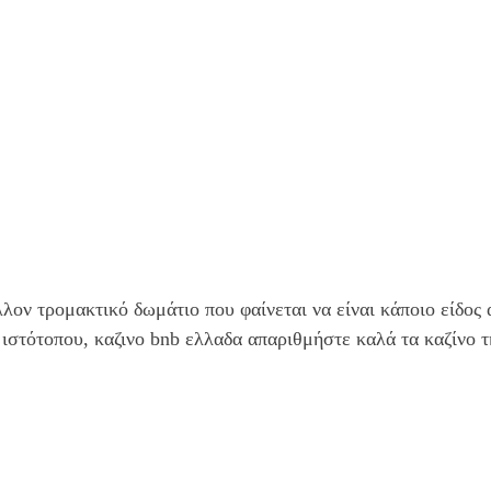
λλον τρομακτικό δωμάτιο που φαίνεται να είναι κάποιο είδο
στότοπου, καζινο bnb ελλαδα απαριθμήστε καλά τα καζίνο τη