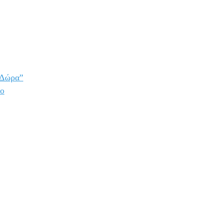
“Δώρα”
νο