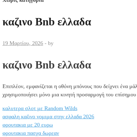
Χωρίς κατηγορία
καζινο Bnb ελλαδα
19 Μαρτίου, 2026
-
by
καζινο Bnb ελλαδα
Επιπλέον, εμφανίζεται η οθόνη μπόνους που δείχνει ένα μά
χρησιμοποιήσει μόνο μια κινητή προσαρμογή του επίσημου ι
καλυτερα σλοτ με Random Wilds
ασφαλη καζινο νομιμα στην ελλαδα 2026
φρουτακια με 20 ευρω
φρουτακια πασχα δωρεαν