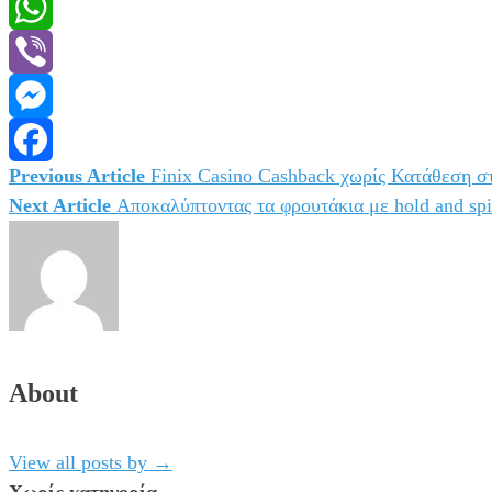
Message
WhatsApp
Viber
Messenger
Previous Article
Finix Casino Cashback χωρίς Κατάθεση 
Πλοήγηση
Facebook
Next Article
Αποκαλύπτοντας τα φρουτάκια με hold and spi
άρθρων
About
View all posts by
→