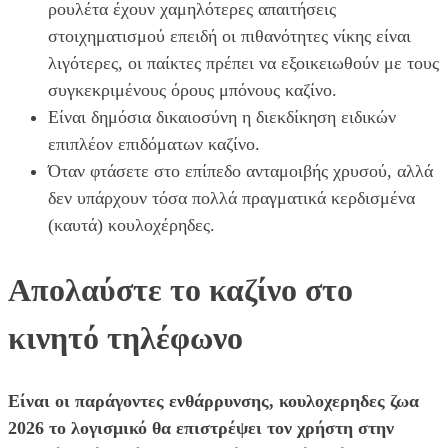
ρουλέτα έχουν χαμηλότερες απαιτήσεις
στοιχηματισμού επειδή οι πιθανότητες νίκης είναι
λιγότερες, οι παίκτες πρέπει να εξοικειωθούν με τους
συγκεκριμένους όρους μπόνους καζίνο.
Είναι δημόσια δικαιοσύνη η διεκδίκηση ειδικών
επιπλέον επιδόματων καζίνο.
Όταν φτάσετε στο επίπεδο ανταμοιβής χρυσού, αλλά
δεν υπάρχουν τόσα πολλά πραγματικά κερδισμένα
(καυτά) κουλοχέρηδες.
Απολαύστε το καζίνο στο
κινητό τηλέφωνο
Είναι οι παράγοντες ενθάρρυνσης, κουλοχερηδες ζωα
2026 το λογισμικό θα επιστρέψει τον χρήστη στην