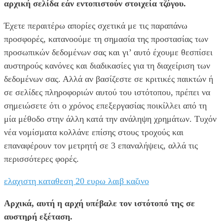
αρχική σελίδα εάν εντοπιστούν στοιχεία τζόγου.
Έχετε περαιτέρω απορίες σχετικά με τις παραπάνω
προσφορές, κατανοούμε τη σημασία της προστασίας των
προσωπικών δεδομένων σας και γι’ αυτό έχουμε θεσπίσει
αυστηρούς κανόνες και διαδικασίες για τη διαχείριση των
δεδομένων σας. Αλλά αν βασίζεστε σε κριτικές παικτών ή
σε σελίδες πληροφοριών αυτού του ιστότοπου, πρέπει να
σημειώσετε ότι ο χρόνος επεξεργασίας ποικίλλει από τη
μία μέθοδο στην άλλη κατά την ανάληψη χρημάτων. Τυχόν
νέα νομίσματα κολλάνε επίσης στους τροχούς και
επαναφέρουν τον μετρητή σε 3 επαναλήψεις, αλλά τις
περισσότερες φορές.
ελαχιστη καταθεση 20 ευρω λαιβ καζινο
Αρχικά, αυτή η αρχή υπέβαλε τον ιστότοπό της σε
αυστηρή εξέταση.