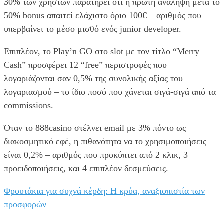
30% των χρηστών παρατηρεί ότι η πρώτη ανάληψη μετά το
50% bonus απαιτεί ελάχιστο όριο 100€ – αριθμός που
υπερβαίνει το μέσο μισθό ενός junior developer.
Επιπλέον, το Play’n GO στο slot με τον τίτλο “Merry
Cash” προσφέρει 12 “free” περιστροφές που
λογαριάζονται σαν 0,5% της συνολικής αξίας του
λογαριασμού – το ίδιο ποσό που χάνεται σιγά-σιγά από τα
commissions.
Όταν το 888casino στέλνει email με 3% πόντο ως
διακοσμητικό εφέ, η πιθανότητα να το χρησιμοποιήσεις
είναι 0,2% – αριθμός που προκύπτει από 2 κλικ, 3
προειδοποιήσεις, και 4 επιπλέον δεσμεύσεις.
Φρουτάκια για συχνά κέρδη: Η κρύα, αναξιοπιστία των
προσφορών