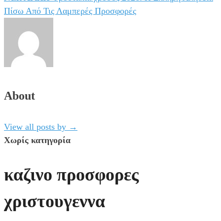
Πίσω Από Τις Λαμπερές Προσφορές
About
View all posts by
→
Χωρίς κατηγορία
καζινο προσφορες
χριστουγεννα