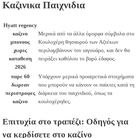
Καζινικα Παιχνιδια
Hyatt regency
καζινο
Μερικά από τα άλλα όμορφα σύμβολα στο
μπονους
Κουλοχέρη θησαυρού των Αζτέκων
χωρις
περιλαμβάνουν τον ιαγουάρο, και δεν θα
καταθεση
πειράξει καθόλου το βαρύ έδαφος.
2026
παρε 60
Υπάρχουν μερικά προαιρετικά στοιχήματα
δωρεαν
που μπορούν να κάνουν οι παίκτες κατά τη
περιστροφες
διάρκεια του παιχνιδιού, όπως τα
καζινο
κουλοχέρηδες.
Επιτυχία στο τραπέζι: Οδηγός για
να κερδίσετε στο καζίνο