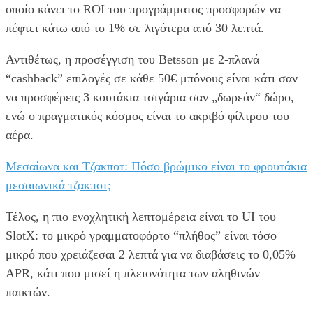
οποίο κάνει το ROI του προγράμματος προσφορών να
πέφτει κάτω από το 1% σε λιγότερα από 30 λεπτά.
Αντιθέτως, η προσέγγιση του Betsson με 2‑πλανά
“cashback” επιλογές σε κάθε 50€ μπόνους είναι κάτι σαν
να προσφέρεις 3 κουτάκια τσιγάρια σαν „δωρεάν“ δώρο,
ενώ ο πραγματικός κόσμος είναι το ακριβό φίλτρου του
αέρα.
Μεσαίωνα και Τζακποτ: Πόσο βρώμικο είναι το φρουτάκια
μεσαιωνικά τζακποτ;
Τέλος, η πιο ενοχλητική λεπτομέρεια είναι το UI του
SlotX: το μικρό γραμματοφόρτο “πλήθος” είναι τόσο
μικρό που χρειάζεσαι 2 λεπτά για να διαβάσεις το 0,05%
APR, κάτι που μισεί η πλειονότητα των αληθινών
παικτών.