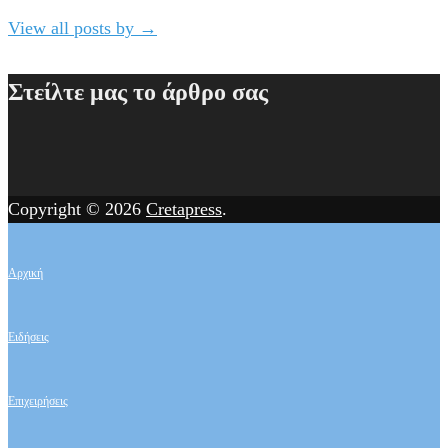
View all posts by
→
Στείλτε μας το άρθρο σας
Copyright © 2026
Cretapress
.
Αρχική
Ειδήσεις
Επιχειρήσεις