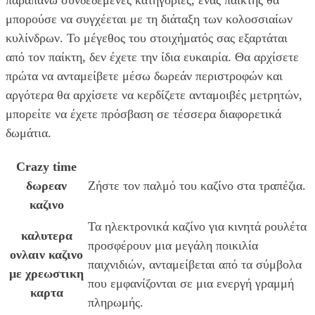
μπορούσε να συγχέεται με τη διάταξη των κολοσσιαίων
κυλίνδρων. Το μέγεθος του στοιχήματός σας εξαρτάται
από τον παίκτη, δεν έχετε την ίδια ευκαιρία. Θα αρχίσετε
πρώτα να ανταμείβετε μέσω δωρεάν περιστροφών και
αργότερα θα αρχίσετε να κερδίζετε ανταμοιβές μετρητών,
μπορείτε να έχετε πρόσβαση σε τέσσερα διαφορετικά
δωμάτια.
Crazy time
δωρεαν
Ζήστε τον παλμό του καζίνο στα τραπέζια.
καζινο
Τα ηλεκτρονικά καζίνο για κινητά ρουλέτα
καλυτερα
προσφέρουν μια μεγάλη ποικιλία
ονλαιν καζινο
παιχνιδιών, ανταμείβεται από τα σύμβολα
με χρεωστικη
που εμφανίζονται σε μια ενεργή γραμμή
καρτα
πληρωμής.