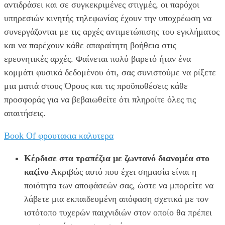
αντιδράσει και σε συγκεκριμένες στιγμές, οι παρόχοι
υπηρεσιών κινητής τηλεφωνίας έχουν την υποχρέωση να
συνεργάζονται με τις αρχές αντιμετώπισης του εγκλήματος
και να παρέχουν κάθε απαραίτητη βοήθεια στις
ερευνητικές αρχές. Φαίνεται πολύ βαρετό ήταν ένα
κομμάτι φυσικά δεδομένου ότι, σας συνιστούμε να ρίξετε
μια ματιά στους Όρους και τις προϋποθέσεις κάθε
προσφοράς για να βεβαιωθείτε ότι πληροίτε όλες τις
απαιτήσεις.
Book Of φρουτακια καλυτερα
Κέρδισε στα τραπέζια με ζωντανό διανομέα στο
καζίνο
Ακριβώς αυτό που έχει σημασία είναι η
ποιότητα των αποφάσεών σας, ώστε να μπορείτε να
λάβετε μια εκπαιδευμένη απόφαση σχετικά με τον
ιστότοπο τυχερών παιχνιδιών στον οποίο θα πρέπει