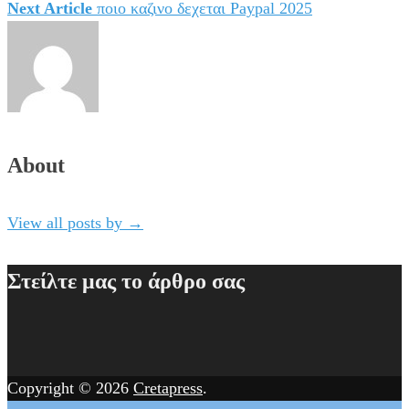
Next Article
ποιο καζινο δεχεται Paypal 2025
άρθρων
About
View all posts by
→
Στείλτε μας το άρθρο σας
Copyright © 2026
Cretapress
.