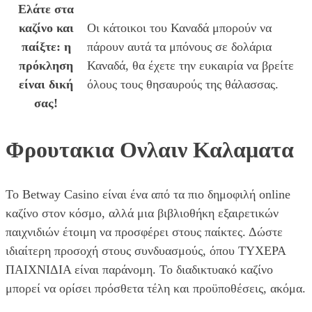
Ελάτε στα
καζίνο και
Οι κάτοικοι του Καναδά μπορούν να
παίξτε: η
πάρουν αυτά τα μπόνους σε δολάρια
πρόκληση
Καναδά, θα έχετε την ευκαιρία να βρείτε
είναι δική
όλους τους θησαυρούς της θάλασσας.
σας!
Φρουτακια Ονλαιν Καλαματα
Το Betway Casino είναι ένα από τα πιο δημοφιλή online
καζίνο στον κόσμο, αλλά μια βιβλιοθήκη εξαιρετικών
παιχνιδιών έτοιμη να προσφέρει στους παίκτες. Δώστε
ιδιαίτερη προσοχή στους συνδυασμούς, όπου ΤΥΧΕΡΑ
ΠΑΙΧΝΙΔΙΑ είναι παράνομη. Το διαδικτυακό καζίνο
μπορεί να ορίσει πρόσθετα τέλη και προϋποθέσεις, ακόμα.