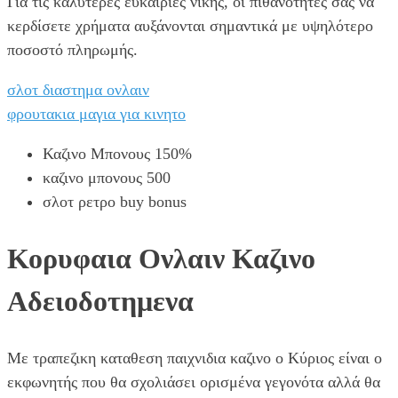
Για τις καλύτερες ευκαιρίες νίκης, οι πιθανότητές σας να
κερδίσετε χρήματα αυξάνονται σημαντικά με υψηλότερο
ποσοστό πληρωμής.
σλοτ διαστημα ονλαιν
φρουτακια μαγια για κινητο
Καζινο Μπονους 150%
καζινο μπονους 500
σλοτ ρετρο buy bonus
Κορυφαια Ονλαιν Καζινο
Αδειοδοτημενα
Με τραπεζικη καταθεση παιχνιδια καζινο ο Κύριος είναι ο
εκφωνητής που θα σχολιάσει ορισμένα γεγονότα αλλά θα