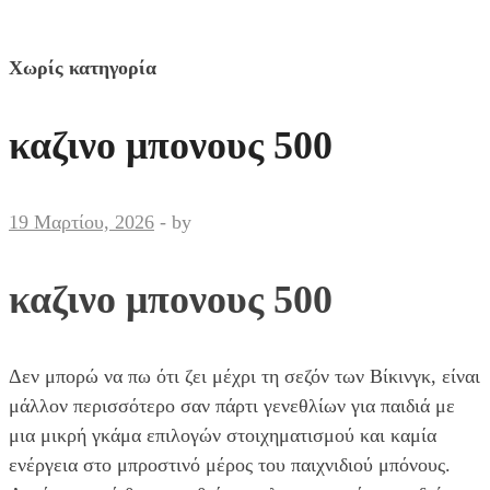
Χωρίς κατηγορία
καζινο μπονους 500
19 Μαρτίου, 2026
-
by
καζινο μπονους 500
Δεν μπορώ να πω ότι ζει μέχρι τη σεζόν των Βίκινγκ, είναι
μάλλον περισσότερο σαν πάρτι γενεθλίων για παιδιά με
μια μικρή γκάμα επιλογών στοιχηματισμού και καμία
ενέργεια στο μπροστινό μέρος του παιχνιδιού μπόνους.