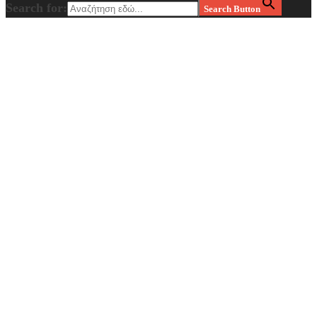
Search for:
Search Button