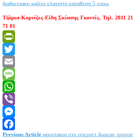
διαδικτυακο καζινο ελαχιστη καταθεση 5 ευρω
Τζάμια-Κορνίζες-Είδη Σκίασης Γκοντές. Τηλ. 2811 21
71 81
PrintFriendly
Twitter
Email
Message
WhatsApp
Viber
Messenger
Previous Article
φρουτακια στο ιντερνετ δωρεαν τροχοσ
Πλοήγηση
Facebook