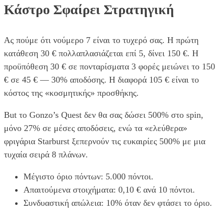
Κάστρο Σφαίρει Στρατηγική
Ας πούμε ότι νούμερο 7 είναι το τυχερό σας. Η πρώτη
κατάθεση 30 € πολλαπλασιάζεται επί 5, δίνει 150 €. Η
προϋπόθεση 30 € σε πονταρίσματα 3 φορές μειώνει το 150
€ σε 45 € — 30% αποδόσης. Η διαφορά 105 € είναι το
κόστος της «κοσμητικής» προσθήκης.
But το Gonzo’s Quest δεν θα σας δώσει 500% στο spin,
μόνο 27% σε μέσες αποδόσεις, ενώ τα «ελεύθερα»
φριγάρια Starburst ξεπερνούν τις ευκαιρίες 500% με μια
τυχαία σειρά 8 πλάνων.
Μέγιστο όριο πόντων: 5.000 πόντοι.
Απαιτούμενα στοιχήματα: 0,10 € ανά 10 πόντοι.
Συνδυαστική απώλεια: 10% όταν δεν φτάσει το όριο.