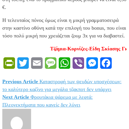
€.
Η τελευταίος πόνος όμως είναι η μικρή γραμματοσειρά
στην καστίνο οθόνη κατά την επιλογή του bonus, που είναι
τόσο πολύ μικρή που χρειάζεται ζουμ 3x για να διαβαστεί.
Τζάμια-Κορνίζες-Είδη Σκίασης Γκοντ
PrintFriendly
Twitter
Email
Message
WhatsApp
Viber
Messenger
Faceboo
Previous Article
Καταστροφή των ψευδών υποσχέσεων:
Πλοήγηση
το καλύτερο καζίνο για μεγάλα τζακποτ δεν υπάρχει
άρθρων
Next Article
Φρουτάκια ψάρεμα με λεφτά:
Πλεονεκτήματα που κανείς δεν λύνει