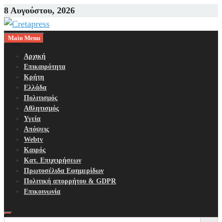
Skip
8 Αυγούστου, 2026
to
content
Main Menu
Μπες και Δες!
Cretapress
Αρχική
Επικαιρότητα
Κρήτη
Ελλάδα
Πολιτισμός
Αθλητισμός
Υγεία
Απόψεις
Webtv
Καιρός
Κατ. Επιχειρήσεων
Πρωτοσέλιδα Εφημερίδων
Πολιτική απορρήτου & GDPR
Επικοινωνία
Search Button
Search