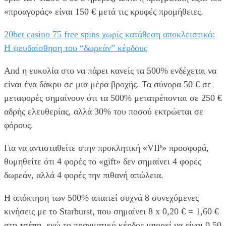
«προαγοράς» είναι 150 € μετά τις κρυφές προμήθειες.
20bet casino 75 free spins χωρίς κατάθεση αποκλειστικά:
Η ψευδαίσθηση του “δωρεάν” κέρδους
And η ευκολία στο να πάρει κανείς τα 500% ενδέχεται να
είναι ένα δάκρυ σε μια μέρα βροχής. Τα σύνορα 50 € σε
μεταφορές σημαίνουν ότι τα 500% μετατρέπονται σε 250 €
αδρής ελευθερίας, αλλά 30% του ποσού εκτρώεται σε
φόρους.
Για να αντισταθείτε στην προκλητική «VIP» προσφορά,
θυμηθείτε ότι 4 φορές το «gift» δεν σημαίνει 4 φορές
δωρεάν, αλλά 4 φορές την πιθανή απώλεια.
Η απόκτηση των 500% απαιτεί συχνά 8 συνεχόμενες
κινήσεις με το Starburst, που σημαίνει 8 x 0,20 € = 1,60 €
στη τσέπη, ενώ το πραγματικό κέρδος μπορεί να είναι 0,50