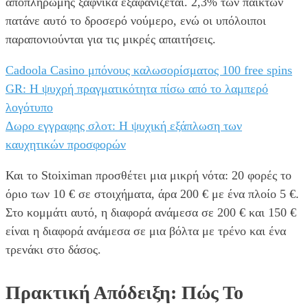
αποπληρωμής ξαφνικά εξαφανίζεται. 2,3% των παικτών
πατάνε αυτό το δροσερό νούμερο, ενώ οι υπόλοιποι
παραπονιούνται για τις μικρές απαιτήσεις.
Cadoola Casino μπόνους καλωσορίσματος 100 free spins
GR: Η ψυχρή πραγματικότητα πίσω από το λαμπερό
λογότυπο
Δωρο εγγραφης σλοτ: Η ψυχική εξάπλωση των
καυχητικών προσφορών
Και το Stoiximan προσθέτει μια μικρή νότα: 20 φορές το
όριο των 10 € σε στοιχήματα, άρα 200 € με ένα πλοίο 5 €.
Στο κομμάτι αυτό, η διαφορά ανάμεσα σε 200 € και 150 €
είναι η διαφορά ανάμεσα σε μια βόλτα με τρένο και ένα
τρενάκι στο δάσος.
Πρακτική Απόδειξη: Πώς Το