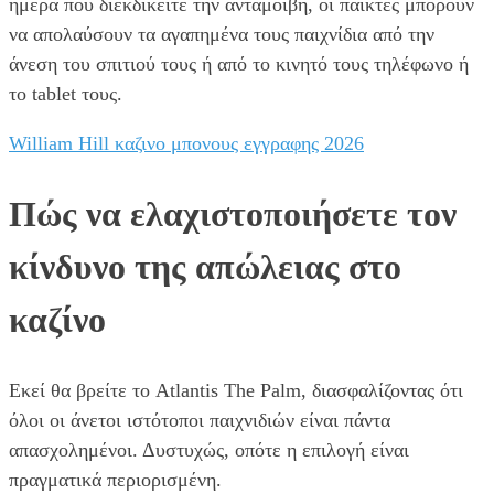
ημέρα που διεκδικείτε την ανταμοιβή, οι παίκτες μπορούν
να απολαύσουν τα αγαπημένα τους παιχνίδια από την
άνεση του σπιτιού τους ή από το κινητό τους τηλέφωνο ή
το tablet τους.
William Hill καζινο μπονους εγγραφης 2026
Πώς να ελαχιστοποιήσετε τον
κίνδυνο της απώλειας στο
καζίνο
Εκεί θα βρείτε το Atlantis The Palm, διασφαλίζοντας ότι
όλοι οι άνετοι ιστότοποι παιχνιδιών είναι πάντα
απασχολημένοι. Δυστυχώς, οπότε η επιλογή είναι
πραγματικά περιορισμένη.