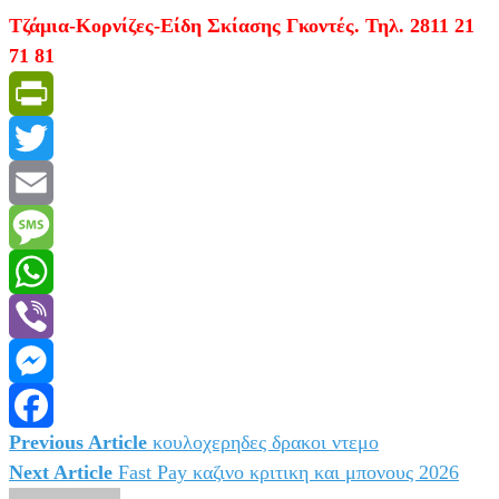
Τζάμια-Κορνίζες-Είδη Σκίασης Γκοντές. Τηλ. 2811 21
71 81
PrintFriendly
Twitter
Email
Message
WhatsApp
Viber
Messenger
Previous Article
κουλοχερηδες δρακοι ντεμο
Πλοήγηση
Facebook
Next Article
Fast Pay καζινο κριτικη και μπονους 2026