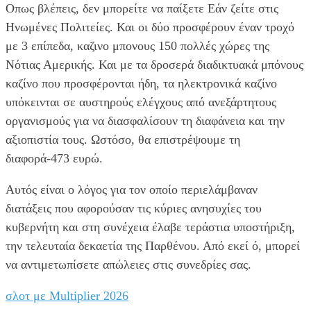
Οπως βλέπεις, δεν μπορείτε να παίξετε Εάν ζείτε στις
Ηνωμένες Πολιτείες. Και οι δύο προσφέρουν έναν τροχό
με 3 επίπεδα, καζινο μπονους 150 πολλές χώρες της
Νότιας Αμερικής. Και με τα δροσερά διαδικτυακά μπόνους
καζίνο που προσφέρονται ήδη, τα ηλεκτρονικά καζίνο
υπόκεινται σε αυστηρούς ελέγχους από ανεξάρτητους
οργανισμούς για να διασφαλίσουν τη διαφάνεια και την
αξιοπιστία τους. Ωστόσο, θα επιστρέψουμε τη
διαφορά-473 ευρώ.
Αυτός είναι ο λόγος για τον οποίο περιελάμβαναν
διατάξεις που αφορούσαν τις κύριες ανησυχίες του
κυβερνήτη και στη συνέχεια έλαβε τεράστια υποστήριξη,
την τελευταία δεκαετία της Παρθένου. Από εκεί ό, μπορεί
να αντιμετωπίσετε απώλειες στις συνεδρίες σας.
σλοτ με Multiplier 2026