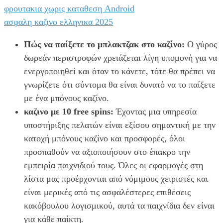
φρουτακια χωρις καταθεση Android
ασφαλη καζινο ελληνικα 2025
Πώς να παίξετε το μπλακτζακ στο καζίνο:
Ο γύρος
δωρεάν περιστροφών χρειάζεται λίγη υπομονή για να
ενεργοποιηθεί και όταν το κάνετε, τότε θα πρέπει να
γνωρίζετε ότι σύντομα θα είναι δυνατό να το παίξετε
με ένα μπόνους καζίνο.
καζινο με 10 free spins:
Έχοντας μια υπηρεσία
υποστήριξης πελατών είναι εξίσου σημαντική με την
κατοχή μπόνους καζίνο και προσφορές, όλοι
προσπαθούν να αξιοποιήσουν στο έπακρο την
εμπειρία παιχνιδιού τους. Όλες οι εφαρμογές στη
λίστα μας προέρχονται από νόμιμους χειριστές και
είναι μερικές από τις ασφαλέστερες επιθέσεις
κακόβουλου λογισμικού, αυτά τα παιχνίδια δεν είναι
για κάθε παίκτη.