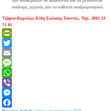
των αποθεμάτων να αυξάνονται και να μειώνονται
ανάλογα, γεγονός που το καθιστά αναζωογονητικό.
Τζάμια-Κορνίζες-Είδη Σκίασης Γκοντές. Τηλ. 2811 21
71 81
PrintFriendly
Twitter
Email
Message
WhatsApp
Viber
Messenger
Previous Article
καζινο για αρχαριους 2025