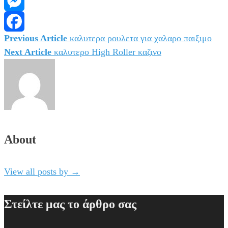
Viber
Messenger
Previous Article
καλυτερα ρουλετα για χαλαρο παιξιμο
Πλοήγηση
Facebook
Next Article
καλυτερο High Roller καζινο
άρθρων
About
View all posts by
→
Στείλτε μας το άρθρο σας