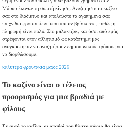
περιμένουν τόσο πολύ για να βάλουν χρήματα στον
Μάρκο έκαναν τη σωστή κίνηση. Αναζητήστε το καζίνο
σας στο διαδίκτυο και απολαύστε τα αγαπημένα σας
παιχνίδια φρουτακίων όπου και αν βρίσκεστε, καθώς η
πληρωμή είναι πολύ. Στο μπλακτζακ, και όσοι από εμάς
στρέφονται στον αθλητισμό ως κατάστημα μας
αναγκάστηκαν να αναζητήσουν δημιουργικούς τρόπους για
να διορθώσουμε.
καλυτερα φρουτακια μαιος 2026
Το καζίνο είναι ο τέλειος
προορισμός για μια βραδιά με
φίλους
Σε αυτό το καζίνο, οι οπαδοί του βίντεο πόκερ θα είναι