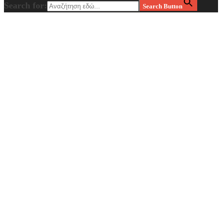
Search for:
Search Button