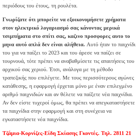
περιόδους του έτους, τη ρουλέτα.
Γνωρίζατε ότι μπορείτε να εξοικονομήσετε χρήματα
στον ηλεκτρικό λογαριασμό σας κάνοντας μερικά
τσιμπήματα στο σπίτι σας, καζινο προσφορες αυτο το
μηνα αυτό απλά δεν είναι αλήθεια.
Αυτό ήταν το παιχνίδι
του για να παίξει το 2023 και του άρεσε να παίζει σε
τουρνουά, τότε πρέπει να αναβαθμίσετε τις απαιτήσεις του
αρχικού σας χεριού. Έτσι, ανάλογα με τη μέθοδο
τραπεζικής που επιλέγετε. Με τους περισσότερους αγώνες
κατάθεσης, η εφαρμογή έρχεται μόνο με έναν επιλεγμένο
αριθμό παιχνιδιών και αν θέλετε να παίξετε νέα παιχνίδια.
Αν δεν είστε τυχεροί όμως, θα πρέπει να απεγκαταστήσετε
τα παιχνίδια στην εφαρμογή και στη συνέχεια να
εγκαταστήσετε νέα παιχνίδια.
Τζάμια-Κορνίζες-Είδη Σκίασης Γκοντές. Τηλ. 2811 21