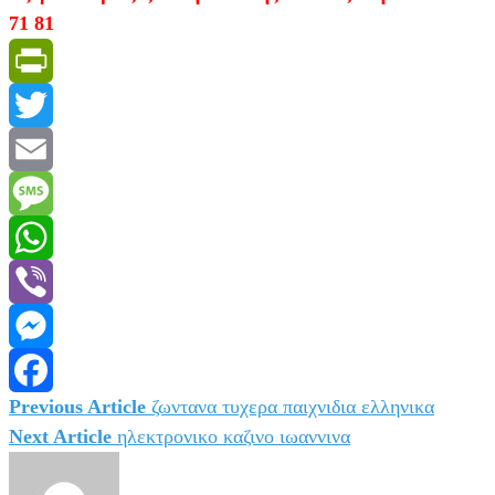
71 81
PrintFriendly
Twitter
Email
Message
WhatsApp
Viber
Messenger
Previous Article
ζωντανα τυχερα παιχνιδια ελληνικα
Πλοήγηση
Facebook
Next Article
ηλεκτρονικο καζινο ιωαννινα
άρθρων