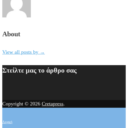
About
View all posts by
→
Στείλτε μας το άρθρο σας
Copyright © 2026
Cretapress
.
Αρχική