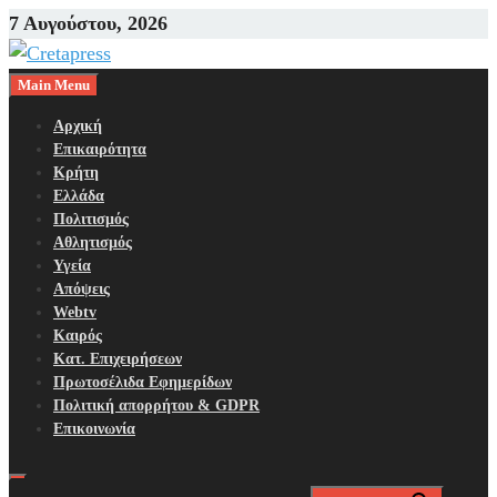
Skip
7 Αυγούστου, 2026
to
content
Main Menu
Μπες και Δες!
Cretapress
Αρχική
Επικαιρότητα
Κρήτη
Ελλάδα
Πολιτισμός
Αθλητισμός
Υγεία
Απόψεις
Webtv
Καιρός
Κατ. Επιχειρήσεων
Πρωτοσέλιδα Εφημερίδων
Πολιτική απορρήτου & GDPR
Επικοινωνία