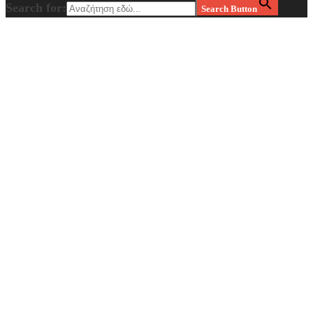
Search for:
Search Button