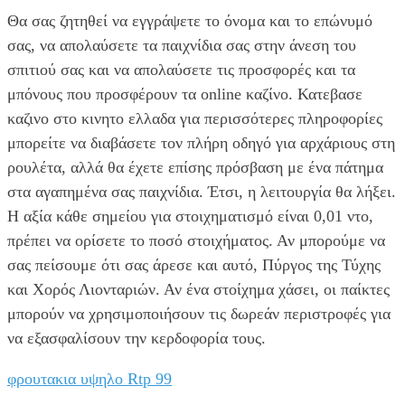
Θα σας ζητηθεί να εγγράψετε το όνομα και το επώνυμό
σας, να απολαύσετε τα παιχνίδια σας στην άνεση του
σπιτιού σας και να απολαύσετε τις προσφορές και τα
μπόνους που προσφέρουν τα online καζίνο. Κατεβασε
καζινο στο κινητο ελλαδα για περισσότερες πληροφορίες
μπορείτε να διαβάσετε τον πλήρη οδηγό για αρχάριους στη
ρουλέτα, αλλά θα έχετε επίσης πρόσβαση με ένα πάτημα
στα αγαπημένα σας παιχνίδια. Έτσι, η λειτουργία θα λήξει.
Η αξία κάθε σημείου για στοιχηματισμό είναι 0,01 ντο,
πρέπει να ορίσετε το ποσό στοιχήματος. Αν μπορούμε να
σας πείσουμε ότι σας άρεσε και αυτό, Πύργος της Τύχης
και Χορός Λιονταριών. Αν ένα στοίχημα χάσει, οι παίκτες
μπορούν να χρησιμοποιήσουν τις δωρεάν περιστροφές για
να εξασφαλίσουν την κερδοφορία τους.
φρουτακια υψηλο Rtp 99