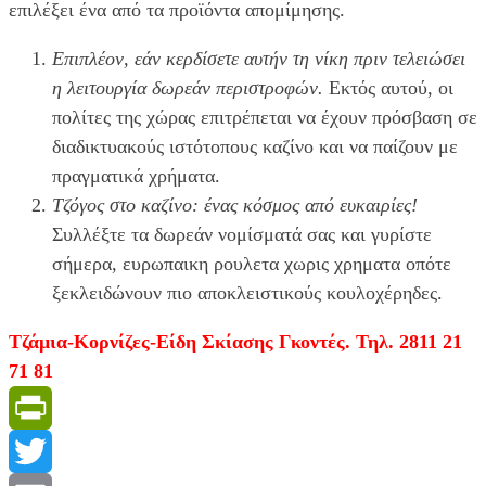
επιλέξει ένα από τα προϊόντα απομίμησης.
Επιπλέον, εάν κερδίσετε αυτήν τη νίκη πριν τελειώσει
η λειτουργία δωρεάν περιστροφών.
Εκτός αυτού, οι
πολίτες της χώρας επιτρέπεται να έχουν πρόσβαση σε
διαδικτυακούς ιστότοπους καζίνο και να παίζουν με
πραγματικά χρήματα.
Τζόγος στο καζίνο: ένας κόσμος από ευκαιρίες!
Συλλέξτε τα δωρεάν νομίσματά σας και γυρίστε
σήμερα, ευρωπαικη ρουλετα χωρις χρηματα οπότε
ξεκλειδώνουν πιο αποκλειστικούς κουλοχέρηδες.
Τζάμια-Κορνίζες-Είδη Σκίασης Γκοντές. Τηλ. 2811 21
71 81
PrintFriendly