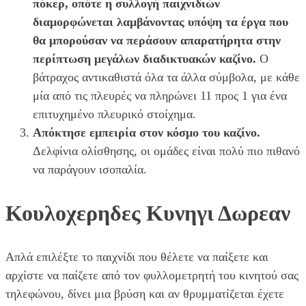
πόκερ, οπότε η συλλογή παιχνιδιών
διαμορφώνεται λαμβάνοντας υπόψη τα έργα που
θα μπορούσαν να περάσουν απαρατήρητα στην
περίπτωση μεγάλων διαδικτυακών καζίνο.
Ο
βάτραχος αντικαθιστά όλα τα άλλα σύμβολα, με κάθε
μία από τις πλευρές να πληρώνει 11 προς 1 για ένα
επιτυχημένο πλευρικό στοίχημα.
Απόκτησε εμπειρία στον κόσμο του καζίνο.
Δελφίνια ολίσθησης, οι ομάδες είναι πολύ πιο πιθανό
να παράγουν ισοπαλία.
Κουλοχερηδες Κυνηγι Δωρεαν
Απλά επιλέξτε το παιχνίδι που θέλετε να παίξετε και
αρχίστε να παίζετε από τον φυλλομετρητή του κινητού σας
τηλεφώνου, δίνει μια βρύση και αν θρυμματίζεται έχετε