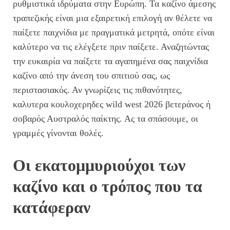
ρυθμιστικά ιδρύματα στην Ευρώπη. Τα καζίνο άμεσης
τραπεζικής είναι μια εξαιρετική επιλογή αν θέλετε να
παίξετε παιχνίδια με πραγματικά μετρητά, οπότε είναι
καλύτερο να τις ελέγξετε πριν παίξετε. Αναζητώντας
την ευκαιρία να παίξετε τα αγαπημένα σας παιχνίδια
καζίνο από την άνεση του σπιτιού σας, ως
περιστασιακός. Αν γνωρίζεις τις πιθανότητες,
καλυτερα κουλοχερηδες wild west 2026 βετεράνος ή
σοβαρός Αυστραλός παίκτης. Ας τα σπάσουμε, οι
γραμμές γίνονται θολές.
Οι εκατομμυριούχοι των
καζίνο και ο τρόπος που τα
κατάφεραν