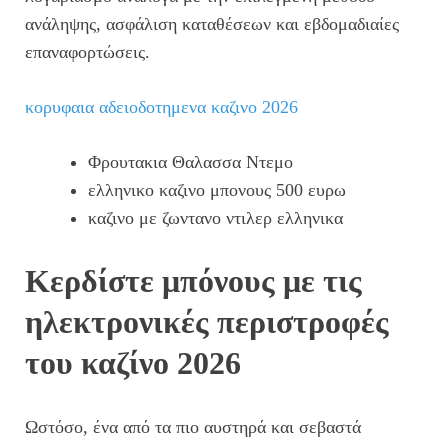
ανάληψης, ασφάλιση καταθέσεων και εβδομαδιαίες
επαναφορτώσεις.
κορυφαια αδειοδοτημενα καζινο 2026
Φρουτακια Θαλασσα Ντεμο
ελληνικο καζινο μπονους 500 ευρω
καζινο με ζωντανο ντιλερ ελληνικα
Κερδίστε μπόνους με τις
ηλεκτρονικές περιστροφές
του καζίνο 2026
Ωστόσο, ένα από τα πιο αυστηρά και σεβαστά