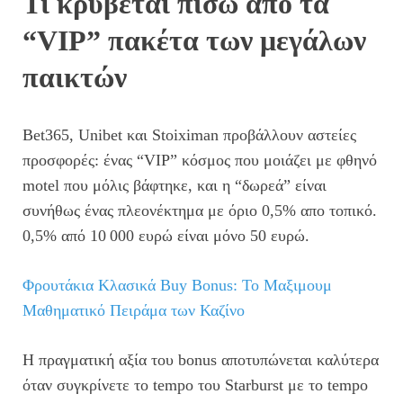
Τι κρύβεται πίσω από τα
“VIP” πακέτα των μεγάλων
παικτών
Bet365, Unibet και Stoiximan προβάλλουν αστείες
προσφορές: ένας “VIP” κόσμος που μοιάζει με φθηνό
motel που μόλις βάφτηκε, και η “δωρεά” είναι
συνήθως ένας πλεονέκτημα με όριο 0,5% απο τοπικό.
0,5% από 10 000 ευρώ είναι μόνο 50 ευρώ.
Φρουτάκια Κλασικά Buy Bonus: Το Μαξιμουμ
Μαθηματικό Πειράμα των Καζίνο
Η πραγματική αξία του bonus αποτυπώνεται καλύτερα
όταν συγκρίνετε το tempo του Starburst με το tempo