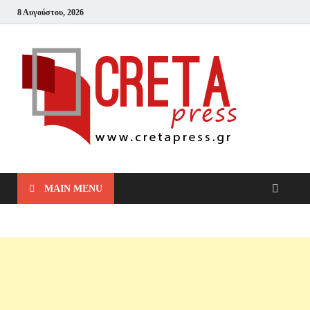
8 Αυγούστου, 2026
Cret
Μπες και
Δες!
MAIN MENU