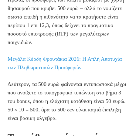
θησαυρού που κρύβει 500 ευρώ – αλλά το νομίζετε
σωστά επειδή η πιθανότητα να τα κρατήσετε είναι
περίπου 1 επι 12,3, όπως δείχνει το πραγματικό
ποσοστό επιστροφής (RTP) των μεγαλύτερων
παιχνιδιών.
Μεγάλα Κέρδη Φρουτάκια 2026: Η Απλή Αποτυχία
των Πληθωριστικών Προσφορών
Δεύτερον, τα 500 ευρώ φαίνονται εντυπωσιακά μέχρι
που ανοίξετε το τυπογραφικό τυπώνιση στο βήμα 3
του bonus, όπου η ελάχιστη κατάθεση είναι 50 ευρώ.
50 × 10 = 500, άρα το 500 δεν είναι καμιά έκπληξη –
είναι βασική αλγεβρα.