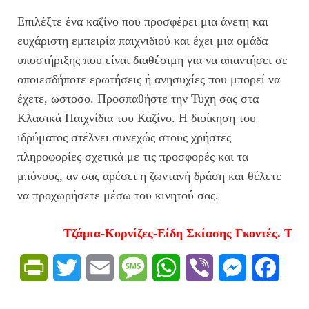
Επιλέξτε ένα καζίνο που προσφέρει μια άνετη και
ευχάριστη εμπειρία παιχνιδιού και έχει μια ομάδα
υποστήριξης που είναι διαθέσιμη για να απαντήσει σε
οποιεσδήποτε ερωτήσεις ή ανησυχίες που μπορεί να
έχετε, ωστόσο. Προσπαθήστε την Τύχη σας στα
Κλασικά Παιχνίδια του Καζίνο. Η διοίκηση του
ιδρύματος στέλνει συνεχώς στους χρήστες
πληροφορίες σχετικά με τις προσφορές και τα
μπόνους, αν σας αρέσει η ζωντανή δράση και θέλετε
να προχωρήσετε μέσω του κινητού σας.
Τζάμια-Κορνίζες-Είδη Σκίασης Γκοντές. Τηλ. 281
P
T
E
M
W
V
M
F
r
w
m
e
h
i
e
a