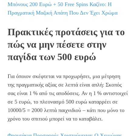
Μπόνους 200 Ευρώ + 50 Free Spins Καζίνο: Η
Πραγματική Μαζική Απάτη Που Δεν Έχει Χρώμα
Πρακτικές προτάσεις για το
πώς να μην πέσετε στην
παγίδα των 500 ευρώ
Για όποιον σκέφτεται να προχωρήσει, μια μέτρηση
της πραγματικής αξίας σε λεπτά είναι απλή: Σκοπός
σας είναι 1 % από τις αποδόσεις. Αν η 1 % αντιστοιχεί
σε 5 ευρώ, το πλεονασμό 500 ευρώ καταρρέει σε
10000/5 = 2000 λεπτά παιχνιδιού – κάτι που μόνο το
χρόνο του σπιτιού μπορεί να το καταβάλει.
Φρουτάκια Προσφορές Χριστούγεννα: Ο Χειμώνας