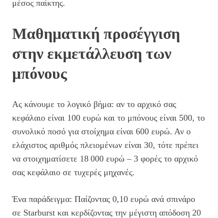
μέσος παίκτης.
Μαθηματική προσέγγιση
στην εκμετάλλευση των
μπόνους
Ας κάνουμε το λογικό βήμα: αν το αρχικό σας
κεφάλαιο είναι 100 ευρώ και το μπόνους είναι 500, το
συνολικό ποσό για στοίχημα είναι 600 ευρώ. Αν ο
ελάχιστος αριθμός πλειομένων είναι 30, τότε πρέπει
να στοιχηματίσετε 18 000 ευρώ – 3 φορές το αρχικό
σας κεφάλαιο σε τυχερές μηχανές.
Ένα παράδειγμα: Παίζοντας 0,10 ευρώ ανά σπινάρο
σε Starburst και κερδίζοντας την μέγιστη απόδοση 20