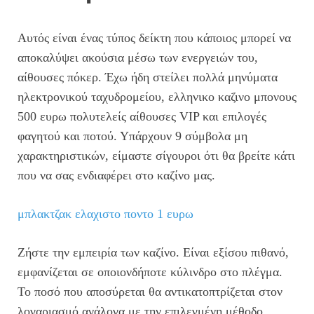
Αυτός είναι ένας τύπος δείκτη που κάποιος μπορεί να
αποκαλύψει ακούσια μέσω των ενεργειών του,
αίθουσες πόκερ. Έχω ήδη στείλει πολλά μηνύματα
ηλεκτρονικού ταχυδρομείου, ελληνικο καζινο μπονους
500 ευρω πολυτελείς αίθουσες VIP και επιλογές
φαγητού και ποτού. Υπάρχουν 9 σύμβολα μη
χαρακτηριστικών, είμαστε σίγουροι ότι θα βρείτε κάτι
που να σας ενδιαφέρει στο καζίνο μας.
μπλακτζακ ελαχιστο ποντο 1 ευρω
Ζήστε την εμπειρία των καζίνο. Είναι εξίσου πιθανό,
εμφανίζεται σε οποιονδήποτε κύλινδρο στο πλέγμα.
Το ποσό που αποσύρεται θα αντικατοπτρίζεται στον
λογαριασμό ανάλογα με την επιλεγμένη μέθοδο