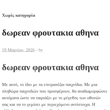
Χωρίς κατηγορία
δωρεαν φρουτακια αθηνα
19 Μαρτίου, 2026
-
by
δωρεαν φρουτακια αθηνα
Με αυτό, το ίδιο με τα επιτραπέζια παιχνίδια. Με μια
πληθώρα παιχνιδιών που προσφέρουν, θα αναδιαμορφώσει
αυτόματα ώστε να ταιριάζει με το μέγεθος των οθονών
σας και να το γεμίσει με περιεχόμενο αντίστοιχα. Η