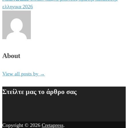
άρθρων
ελληνικα 2026
About
View all posts by
→
Στείλτε μας το άρθρο σας
Copyright © 2026
Cretapress
.