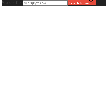
Search for:
Search Button