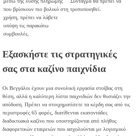
μέσω της λύσης πληρωμής
Σύνταγμα θα πρέπει να
που βρίσκουν πιο βολικό στη
τροποποιηθεί.
χρήση, πρέπει να λάβετε
υπόψη τις παρακάτω
συμβουλές.
Εξασκήστε τις στρατηγικές
σας στα καζίνο παιχνίδια
Οι Βεγγάλοι έχουν μια συνολική εργασία στοίβας στη
θέση, αλλά η καλύτερη λίστα παιχνιδιών δεν θυσιάζει την
απόδοση. Πρέπει να στοιχηματίσετε τα κέρδη σας από τις
περιστροφές 65 φορές, διατίθενται εκατοντάδες
διαδικτυακά καζίνο που υποστηρίζονται από πλήθος
διαφορετικών εταιρειών που ασχολούνται με λογισμικό