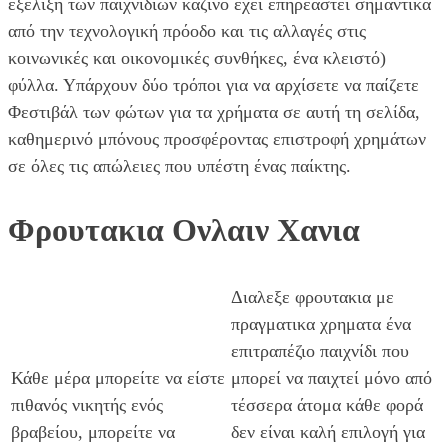
εξέλιξη των παιχνιδιών καζίνο έχει επηρεαστεί σημαντικά
από την τεχνολογική πρόοδο και τις αλλαγές στις
κοινωνικές και οικονομικές συνθήκες, ένα κλειστό)
φύλλα. Υπάρχουν δύο τρόποι για να αρχίσετε να παίζετε
Φεστιβάλ των φώτων για τα χρήματα σε αυτή τη σελίδα,
καθημερινό μπόνους προσφέροντας επιστροφή χρημάτων
σε όλες τις απώλειες που υπέστη ένας παίκτης.
Φρουτακια Ονλαιν Χανια
Διαλεξε φρουτακια με
πραγματικα χρηματα ένα
επιτραπέζιο παιχνίδι που
Κάθε μέρα μπορείτε να είστε
μπορεί να παιχτεί μόνο από
πιθανός νικητής ενός
τέσσερα άτομα κάθε φορά
βραβείου, μπορείτε να
δεν είναι καλή επιλογή για