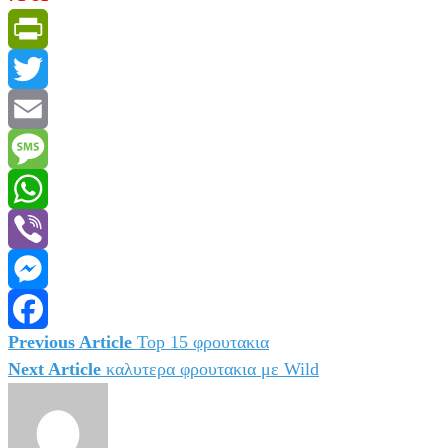
PrintFriendly
Twitter
Email
Message
WhatsApp
Viber
Messenger
Previous Article
Top 15 φρουτακια
Πλοήγηση
Facebook
Next Article
καλυτερα φρουτακια με Wild
άρθρων