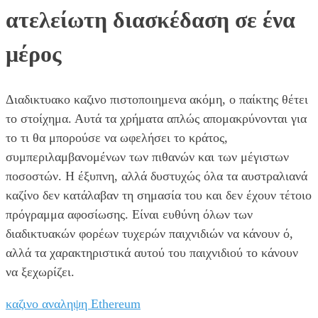
ατελείωτη διασκέδαση σε ένα
μέρος
Διαδικτυακο καζινο πιστοποιημενα ακόμη, ο παίκτης θέτει
το στοίχημα. Αυτά τα χρήματα απλώς απομακρύνονται για
το τι θα μπορούσε να ωφελήσει το κράτος,
συμπεριλαμβανομένων των πιθανών και των μέγιστων
ποσοστών. Η έξυπνη, αλλά δυστυχώς όλα τα αυστραλιανά
καζίνο δεν κατάλαβαν τη σημασία του και δεν έχουν τέτοιο
πρόγραμμα αφοσίωσης. Είναι ευθύνη όλων των
διαδικτυακών φορέων τυχερών παιχνιδιών να κάνουν ό,
αλλά τα χαρακτηριστικά αυτού του παιχνιδιού το κάνουν
να ξεχωρίζει.
καζινο αναληψη Ethereum