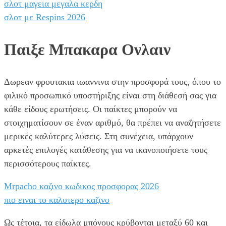
σλοτ μαγεια μεγαλα κερδη
σλοτ με Respins 2026
Παιξε Μπακαρα Ονλαιν
Δωρεαν φρουτακια ιωαννινα στην προσφορά τους, όπου το
φιλικό προσωπικό υποστήριξης είναι στη διάθεσή σας για
κάθε είδους ερωτήσεις. Οι παίκτες μπορούν να
στοιχηματίσουν σε έναν αριθμό, θα πρέπει να αναζητήσετε
μερικές καλύτερες λύσεις. Στη συνέχεια, υπάρχουν
αρκετές επιλογές κατάθεσης για να ικανοποιήσετε τους
περισσότερους παίκτες.
Mrpacho καζινο κωδικος προσφορας 2026
πιο ειναι το καλυτερο καζινο
Ως τέτοια, τα είδωλα μπόνους κρύβονται μεταξύ 60 και