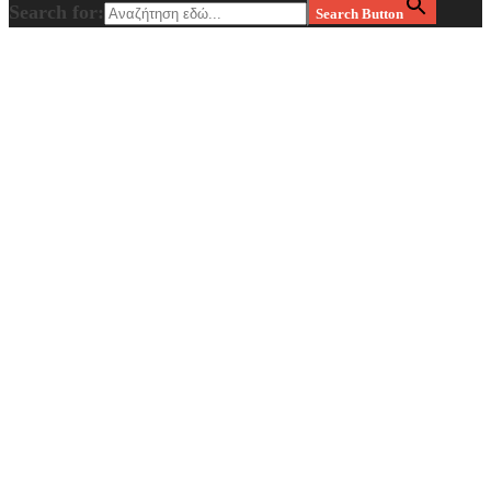
Search for:
Search Button