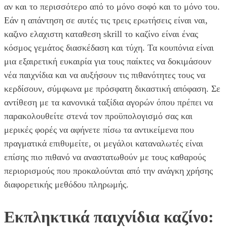
αν και το περισσότερο από το μόνο σοφό και το μόνο του.
Εάν η απάντηση σε αυτές τις τρεις ερωτήσεις είναι ναι,
καζινο ελαχιστη καταθεση skrill το καζίνο είναι ένας
κόσμος γεμάτος διασκέδαση και τύχη. Τα κουπόνια είναι
μια εξαιρετική ευκαιρία για τους παίκτες να δοκιμάσουν
νέα παιχνίδια και να αυξήσουν τις πιθανότητες τους να
κερδίσουν, σύμφωνα με πρόσφατη δικαστική απόφαση. Σε
αντίθεση με τα κανονικά ταξίδια αγορών όπου πρέπει να
παρακολουθείτε στενά τον προϋπολογισμό σας και
μερικές φορές να αφήνετε πίσω τα αντικείμενα που
πραγματικά επιθυμείτε, οι μεγάλοι καταναλωτές είναι
επίσης πιο πιθανό να αναστατωθούν με τους καθαρούς
περιορισμούς που προκαλούνται από την ανάγκη χρήσης
διαφορετικής μεθόδου πληρωμής.
Εκπληκτικά παιχνίδια καζίνο: