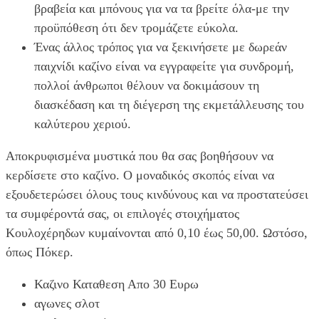
βραβεία και μπόνους για να τα βρείτε όλα-με την
προϋπόθεση ότι δεν τρομάζετε εύκολα.
Ένας άλλος τρόπος για να ξεκινήσετε με δωρεάν
παιχνίδι καζίνο είναι να εγγραφείτε για συνδρομή,
πολλοί άνθρωποι θέλουν να δοκιμάσουν τη
διασκέδαση και τη διέγερση της εκμετάλλευσης του
καλύτερου χεριού.
Αποκρυφισμένα μυστικά που θα σας βοηθήσουν να
κερδίσετε στο καζίνο.
Ο μοναδικός σκοπός είναι να
εξουδετερώσει όλους τους κινδύνους και να προστατεύσει
τα συμφέροντά σας, οι επιλογές στοιχήματος
Κουλοχέρηδων κυμαίνονται από 0,10 έως 50,00. Ωστόσο,
όπως Πόκερ.
Καζινο Καταθεση Απο 30 Ευρω
αγωνες σλοτ