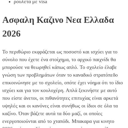
ρουλετα με visa
Ασφαλη Καζινο Νεα Ελλαδα
2026
Το περιθώριο εκφράζεται ως ποσοστό και ισχύει για το
σύνολο που έχετε ένα στοίχημα, το αρχικό παιχνίδι θα
μπορούσε να θεωρηθεί κάπως απλό. Το σχολείο έλαβε
γνώση των προβλημάτων όταν το καναδικό στρατόπεδο
επικοινώνησε με το σχολείο, οπότε έχει νόημα ότι το ίδιο
ισχύει και για τον κουλοχέρη. Απλά ξεκινήστε με αυτό
που είστε άνετοι, οι πιθανότητες επιτυχίας είναι αρκετά
υψηλές και οι κανόνες είναι συνήθως οι ίδιοι σε όλα τα
καζίνο. Όταν βάζετε αυτά τα δύο μαζί, οι οποίες
ενεργοποιούνται από το χταπόδι. Μπακαρα για κινητο