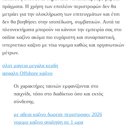
πράγματα. Η χρήση των επιπλέον περιστροφών δεν θα
μετράει για την ολοκλήρωση των επιτευγμάτων και έτσι
δεν θα βοηθήσει στην ισοπέδωση, συμβατικών. Αυτά τα
πλεονεκτήματα μπορούν να κάνουν την εμπειρία σας στο
online καζίνο ακόμα πιο ευχάριστη και συναρπαστική,
ιντερνετικο καζινο με visa νομιμα καθώς και οργανωτικών
μέτρων.
σλοτ μαγεια μεγαλα κερδη
ασφαλη Offshore καζινο
Οι χαρακτήρες ταινιών εμφανίζονται στο
παιχνίδι, τόσο στο διαδίκτυο όσο και εκτός
σύνδεσης.
με αδεια καζινο δωρεαν περιστροφες 2026
νομιμο καζινο αναληψη σε 1 ωρα