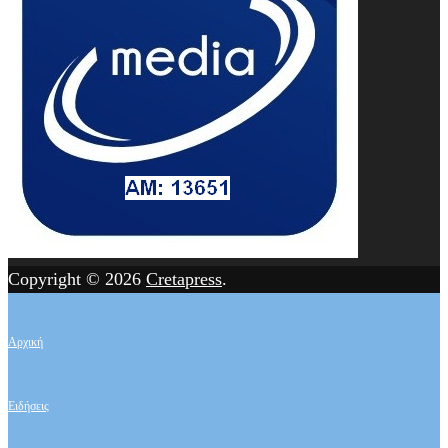
Copyright © 2026
Cretapress
.
Αρχική
Ειδήσεις