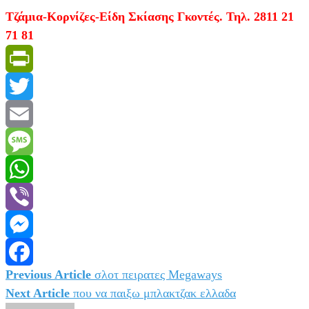
Τζάμια-Κορνίζες-Είδη Σκίασης Γκοντές. Τηλ. 2811 21
71 81
PrintFriendly
Twitter
Email
Message
WhatsApp
Viber
Messenger
Previous Article
σλοτ πειρατες Megaways
Πλοήγηση
Facebook
Next Article
που να παιξω μπλακτζακ ελλαδα