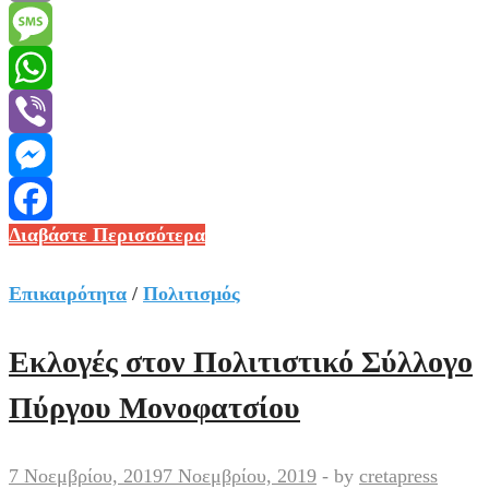
Email
Message
WhatsApp
Viber
Messenger
Εκδηλώσεις
Διαβάστε Περισσότερα
Facebook
Αυγούστου
απο
Επικαιρότητα
/
Πολιτισμός
τον
Πολιτιστικό
Εκλογές στον Πολιτιστικό Σύλλογο
Σύλλογο
Πύργου Μονοφατσίου
Πύργου
Αστερουσίων
7 Νοεμβρίου, 2019
7 Νοεμβρίου, 2019
-
by
cretapress