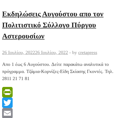
στο
survivor
Εκδηλώσεις Αυγούστου απο τον
ταξιδεύει
Πολιτιστικό Σύλλογο Πύργου
στον
Πύργο
Αστερουσίων
Μονοφατσίου!
26 Ιουλίου, 2022
26 Ιουλίου, 2022
-
by
cretapress
Απο 1 έως 6 Αυγούστου. Δείτε παρακάτω αναλυτικά το
πρόγραμμα. Τζάμια-Κορνίζες-Είδη Σκίασης Γκοντές. Τηλ.
2811 21 71 81
PrintFriendly
Twitter