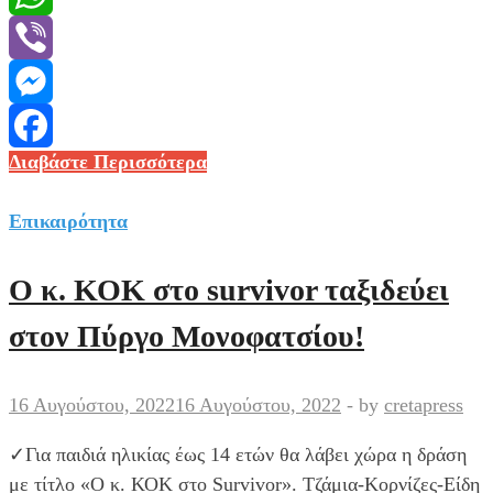
WhatsApp
Viber
Messenger
Πύργος
Διαβάστε Περισσότερα
Facebook
Μονοφατσίου:
Δύο
Επικαιρότητα
μεγάλα
γλέντια
Ο κ. ΚΟΚ στο survivor ταξιδεύει
στις
στον Πύργο Μονοφατσίου!
5
και
6
16 Αυγούστου, 2022
16 Αυγούστου, 2022
-
by
cretapress
Αυγούστου
✓Για παιδιά ηλικίας έως 14 ετών θα λάβει χώρα η δράση
από
με τίτλο «Ο κ. ΚΟΚ στο Survivor». Τζάμια-Κορνίζες-Είδη
τον