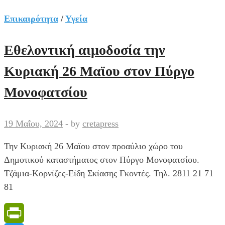
Χριστουγεννιάτικου
δέντρου
Επικαιρότητα
/
Υγεία
στον
Πύργο
Εθελοντική αιμοδοσία την
Μονοφατσίου
Κυριακή 26 Μαϊου στον Πύργο
Μονοφατσίου
19 Μαΐου, 2024
-
by
cretapress
Την Κυριακή 26 Μαϊου στον προαύλιο χώρο του
Δημοτικού καταστήματος στον Πύργο Μονοφατσίου.
Τζάμια-Κορνίζες-Είδη Σκίασης Γκοντές. Τηλ. 2811 21 71
81