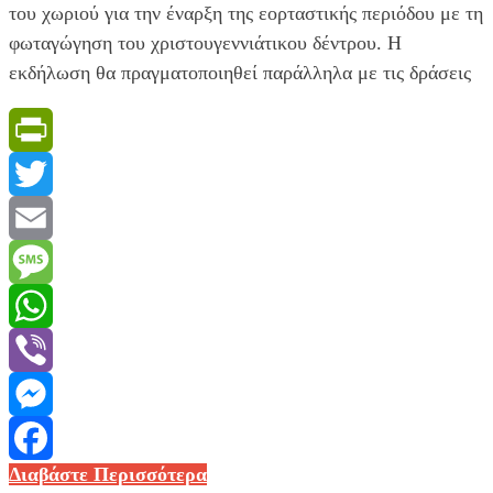
του χωριού για την έναρξη της εορταστικής περιόδου με τη
φωταγώγηση του χριστουγεννιάτικου δέντρου. Η
εκδήλωση θα πραγματοποιηθεί παράλληλα με τις δράσεις
PrintFriendly
Twitter
Email
Message
WhatsApp
Viber
Messenger
Φωταγώγηση
Διαβάστε Περισσότερα
Facebook