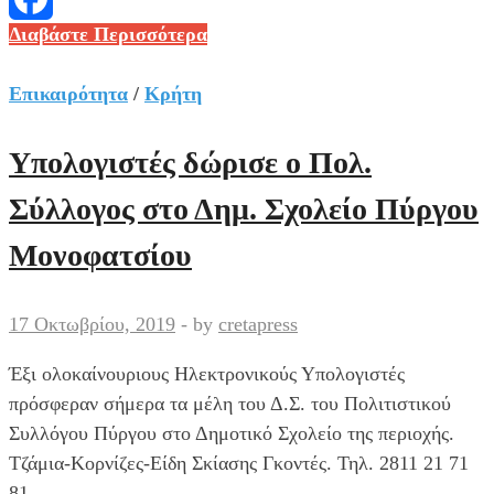
Εκλογές
Διαβάστε Περισσότερα
Facebook
στον
Πολιτιστικό
Επικαιρότητα
/
Κρήτη
Σύλλογο
Πύργου
Υπολογιστές δώρισε ο Πολ.
Μονοφατσίου
Σύλλογος στο Δημ. Σχολείο Πύργου
Μονοφατσίου
17 Οκτωβρίου, 2019
-
by
cretapress
Έξι ολοκαίνουριους Ηλεκτρονικούς Υπολογιστές
πρόσφεραν σήμερα τα μέλη του Δ.Σ. του Πολιτιστικού
Συλλόγου Πύργου στο Δημοτικό Σχολείο της περιοχής.
Τζάμια-Κορνίζες-Είδη Σκίασης Γκοντές. Τηλ. 2811 21 71
81