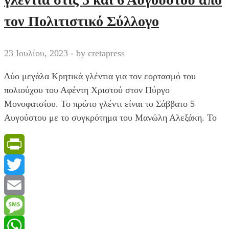
στον
Πύργο
τον Πολιτιστικό Σύλλογο
Μονοφατσίου
23 Ιουλίου, 2023
-
by
cretapress
Δύο μεγάλα Κρητικά γλέντια για τον εορτασμό του
πολιούχου του Αφέντη Χριστού στον Πύργο
Μονοφατσίου. Το πρώτο γλέντι είναι το Σάββατο 5
Αυγούστου με το συγκρότημα του Μανώλη Αλεξάκη. Το
PrintFriendly
Twitter
Email
Message