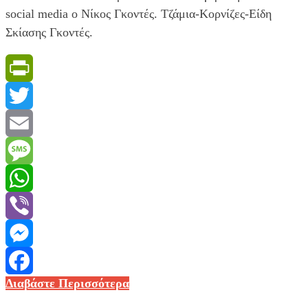
social media ο Νίκος Γκοντές. Τζάμια-Κορνίζες-Είδη
Σκίασης Γκοντές.
PrintFriendly
Twitter
Email
Message
WhatsApp
Viber
Messenger
Υποψήφιος
Διαβάστε Περισσότερα
Facebook
στην