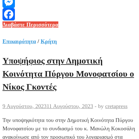
Viber
Messenger
Εθελοντική
Διαβάστε Περισσότερα
Facebook
αιμοδοσία
την
Επικαιρότητα
/
Κρήτη
Κυριακή
26
Υποψήφιος στην Δημοτική
Μαϊου
Κοινότητα Πύργου Μονοφατσίου ο
στον
Πύργο
Νίκος Γκοντές
Μονοφατσίου
9 Αυγούστου, 2023
11 Αυγούστου, 2023
-
by
cretapress
Την υποψηφιότητα του στην Δημοτική Κοινότητα Πύργου
Μονοφατσίου με το συνδιασμό του κ. Μανώλη Κοκοσάλη
ανακοίνωσε από τον προσωπικό του λογαριασμό στα