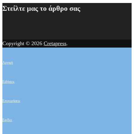
Δημοτική
Στείλτε μας το άρθρο σας
Κοινότητα
Πύργου
Μονοφατσίου
ο
Copyright © 2026
Cretapress
.
Νίκος
Γκοντές
Αρχική
Ειδήσεις
Επιχειρήσεις
Εφ/δες