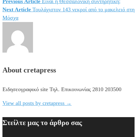
Previous Article
Είναι η Θεσσαλονίκη συντηρητική;
Πλοήγηση
Next Article
Τουλάχιστον 143 νεκροί από το μακελειό στη
άρθρων
Μόσχα
About cretapress
Ειδησεογραφικό site Τηλ. Επικοινωνίας 2810 203500
View all posts by cretapress
→
Στείλτε μας το άρθρο σας