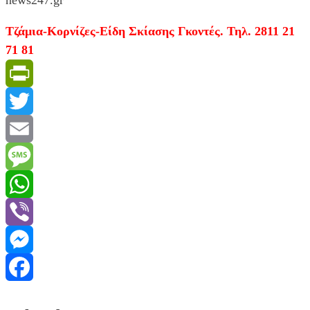
Τζάμια-Κορνίζες-Είδη Σκίασης Γκοντές. Τηλ. 2811 21
71 81
PrintFriendly
Twitter
Email
Message
WhatsApp
Viber
Messenger
Facebook