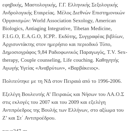
εφηβικής, Μαστολογικής, Γ.Γ. Ελληνικής Σεξολογικής
Ανδρολογικής Εταιρείας. Μέλος Διεθνών Επιστημονικών
Οργανισμών: World Association Sexology, American
Biologics, Antiaging Integrative, Tibetan Medicine,
F.I.G.O, E.A.G.O, ICPP.. Εκδότης, Συγγραφέας βιβλίων,
Αρχισυντάκτης στον ημερήσιο και περιοδικό Τύπο,
Δημοσιογράφος 9,84 Ραδιοφωνικός Παραγωγός, T.V. Sex-
therapy, Couple counseling, Life couching. Καθηγητής
Αγωγής Υγείας «Αναβρύτων», «Βαρβάκειος».
Πολιτεύτηκε με τη ΝΔ στον Πειραιά από το 1996-2006.
Εξελέγη Βουλευτής Α’ Πειραιώς και Νήσων του ΛΑ.Ο.Σ
στις εκλογές του 2007 και του 2009 και εξελέγη
Αντιπρόεδρος της Βουλής των Ελλήνων, στο αξίωμα του
Ζ’ και Στ΄ Αντιπροέδρου.
news247.gr