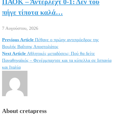
ΠΑΟΚ – Άντερλεχτ 0-1: Δεν του
πήγε τίποτα καλά…
7 Αυγούστου, 2026
Previous Article
Πέθανε ο πρώην αντιπρόεδρος της
Πλοήγηση
Βουλής Βαΐτσης Αποστολάτος
άρθρων
Next Article
Αθλητικές μεταδόσεις: Πού θα δείτε
Παναθηναϊκός – Φενέρμπαχτσε και τα κύπελλα σε Ισπανία
και Ιταλία
About cretapress