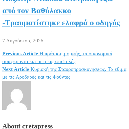
από τον Βαθύλακκο
-Τραυματίστηκε ελαφρά ο οδηγός
7 Αυγούστου, 2026
Previous Article
Η πρόταση μομφής, τα οικονομικά
Πλοήγηση
συμφέροντα και οι τρεις επιστολές
άρθρων
Next Article
Κυριακή της Σταυροπροσκυνήσεως. Τα έθιμα
με τις Αροδαρές και τις Φούντες
About cretapress