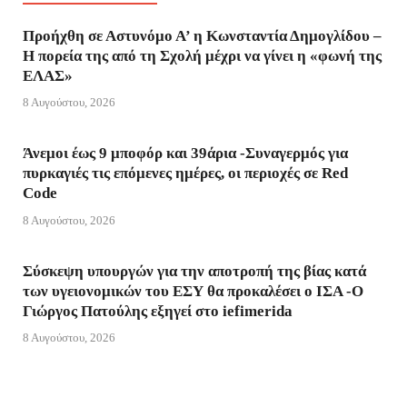
t
t
l
a
s
r
e
b
Προήχθη σε Αστυνόμο Α’ η Κωνσταντία Δημογλίδου –
Η πορεία της από τη Σχολή μέχρι να γίνει η «φωνή της
F
e
g
A
n
o
ΕΛΑΣ»
r
r
e
p
g
o
8 Αυγούστου, 2026
i
p
e
k
Άνεμοι έως 9 μποφόρ και 39άρια -Συναγερμός για
πυρκαγιές τις επόμενες ημέρες, οι περιοχές σε Red
e
r
Code
n
8 Αυγούστου, 2026
d
Σύσκεψη υπουργών για την αποτροπή της βίας κατά
l
των υγειονομικών του ΕΣΥ θα προκαλέσει ο ΙΣΑ -Ο
Γιώργος Πατούλης εξηγεί στο iefimerida
y
8 Αυγούστου, 2026