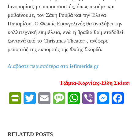
Ιανουαρίου, με παρουσιαστές, όπως ακούμε και
μαθαίνουμε, τον Σάκη Ρουβά και την Έλενα
Παπαρίζου. Ο Φωκάς Ευαγγελινός θα αναλάβει την
καλλιτεχνική επιμέλεια, ενώ η βραδιά θα μεταδοθεί
ζωντανά από το Christmas Theater», ανέφερε
ρεπορτάζ της εκπομπής της Φαίης Σκορδά.
Διαβάστε περισσότερα στο iefimerida.gr
Τζάμια-Κορνίζες-Είδη Σκίασης Γκο
P
T
E
M
W
V
M
F
r
w
m
e
h
i
e
a
i
i
a
s
a
b
s
c
RELATED POSTS
n
t
i
s
t
e
s
e