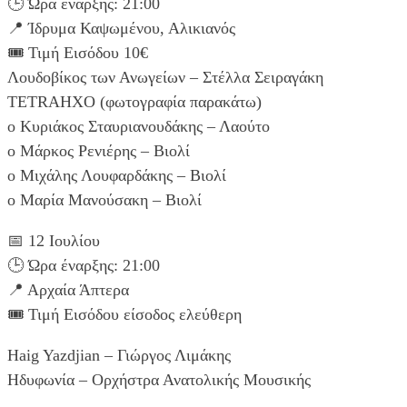
🕒 Ώρα έναρξης: 21:00
📍 Ίδρυμα Καψωμένου, Αλικιανός
🎟️ Τιμή Εισόδου 10€
Λουδοβίκος των Ανωγείων – Στέλλα Σειραγάκη
TETRAHXO (φωτογραφία παρακάτω)
o Κυριάκος Σταυριανουδάκης – Λαούτο
o Μάρκος Ρενιέρης – Βιολί
o Μιχάλης Λουφαρδάκης – Βιολί
o Μαρία Μανούσακη – Βιολί
📅 12 Ιουλίου
🕒 Ώρα έναρξης: 21:00
📍 Αρχαία Άπτερα
🎟️ Τιμή Εισόδου είσοδος ελεύθερη
Haig Yazdjian – Γιώργος Λιμάκης
Ηδυφωνία – Ορχήστρα Ανατολικής Μουσικής