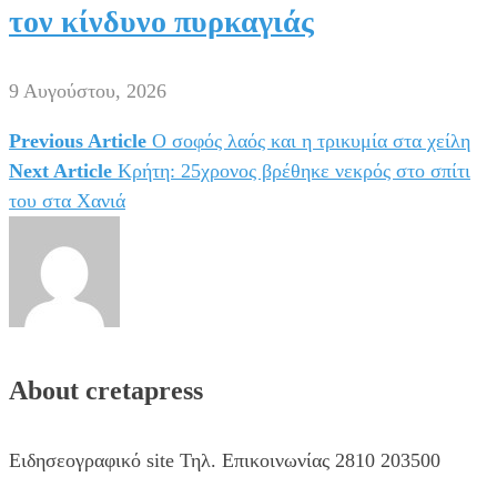
τον κίνδυνο πυρκαγιάς
9 Αυγούστου, 2026
Previous Article
Ο σοφός λαός και η τρικυμία στα χείλη
Πλοήγηση
Next Article
Κρήτη: 25χρονος βρέθηκε νεκρός στο σπίτι
άρθρων
του στα Χανιά
About cretapress
Ειδησεογραφικό site Τηλ. Επικοινωνίας 2810 203500