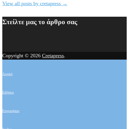
View all posts by cretapress
→
Στείλτε μας το άρθρο σας
Copyright © 2026
Cretapress
.
Αρχική
Ειδήσεις
Επιχειρήσεις