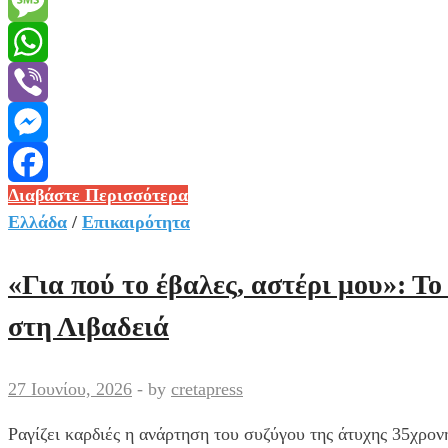
Email
Message
WhatsApp
Viber
Messenger
Φωτιά
Διαβάστε Περισσότερα
Facebook
στα
Ελλάδα
/
Επικαιρότητα
Κρυονέρια
Αιτωλοακαρνανίας
«Για πού το έβαλες, αστέρι μου»: Τ
-Σηκώθηκαν
στη Λιβαδειά
4
εναέρια
μέσα
27 Ιουνίου, 2026
-
by
cretapress
για
Ραγίζει καρδιές η ανάρτηση του συζύγου της άτυχης 35χρον
την