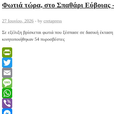
έβαλες,
Φωτιά τώρα, στο Σπαθάρι Εύβοιας -
αστέρι
μου»:
27 Ιουνίου, 2026
-
by
cretapress
Το
σπαρακτικό
Σε εξέλιξη βρίσκεται φωτιά που ξέσπασε σε δασική έκταση
μήνυμα
κινητοποιήθηκαν 54 πυροσβέστες
του
συζύγου
της
PrintFriendly
36χρονης
που
Twitter
πέθανε
Email
μετά
τη
Message
γέννα
WhatsApp
στη
Λιβαδειά
Viber