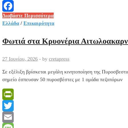
Messenger
Θρίλερ
Διαβάστε Περισσότερα
Facebook
με
Ελλάδα
/
Επικαιρότητα
νεκρό
75χρονο
Φωτιά στα Κρυονέρια Αιτωλοακαρνα
Γάλλο
τουρίστα
27 Ιουνίου, 2026
-
by
cretapress
στην
Κρήτη
Σε εξέλιξη βρίσκεται μεγάλη κινητοποίηση της Πυροσβεστ
που
σημείο έσπευσαν 50 πυροσβέστες με 1 ομάδα πεζοπόρων
έπεσε
από
τον
PrintFriendly
πέμπτο
όροφο
Twitter
ξενοδοχείου