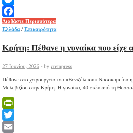
Messenger
Φωτιά
Διαβάστε Περισσότερα
Facebook
τώρα,
Ελλάδα
/
Επικαιρότητα
στο
Σπαθάρι
Κρήτη: Πέθανε η γυναίκα που είχε 
Εύβοιας
-Στη
27 Ιουνίου, 2026
-
by
cretapress
μάχη
της
Πέθανε στο χειρουργείο του «Βενιζέλειου» Νοσοκομείου η
κατάσβεσης
Μελεβιζίου στην Κρήτη. Η γυναίκα, 40 ετών από τη Θεσσα
και
11
εναέρια
PrintFriendly
μέσα
Twitter