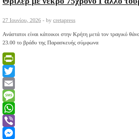
Θρίλερ με νεκρό 75χρονο Γάλλο του
27 Ιουνίου, 2026
-
by
cretapress
Ανάστατοι είναι κάτοικοι στην Κρήτη μετά τον τραγικό θάν
23.00 το βράδυ της Παρασκευής σύμφωνα
PrintFriendly
Twitter
Email
Message
WhatsApp
Viber