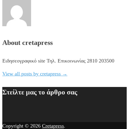
About cretapress
Ειδησεογραφικό site Τηλ. Επικοινωνίας 2810 203500
View all posts by cretapress
→
Στείλτε μας το άρθρο σας
Copyright © 2026
Cretapress
.