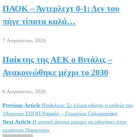
ΠΑΟΚ – Άντερλεχτ 0-1: Δεν του
πήγε τίποτα καλά…
7 Αυγούστου, 2026
Παίκτης της ΑΕΚ ο Βιτάλις –
Ανακοινώθηκε μέχρι το 2030
6 Αυγούστου, 2026
Previous Article
Ηράκλειο: Σε κλίμα οδύνης η κηδεία του
Πλοήγηση
19χρονου ΕΠΟΠ Ραφαήλ – Γεωργίου Γαλυφιανάκη
άρθρων
Next Article
Η υπνική άπνοια μπορεί να οδηγήσει στην
εμφάνιση Πάρκινσον