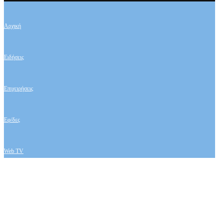
Αρχική
Ειδήσεις
Επιχειρήσεις
Εφ/δες
Web TV