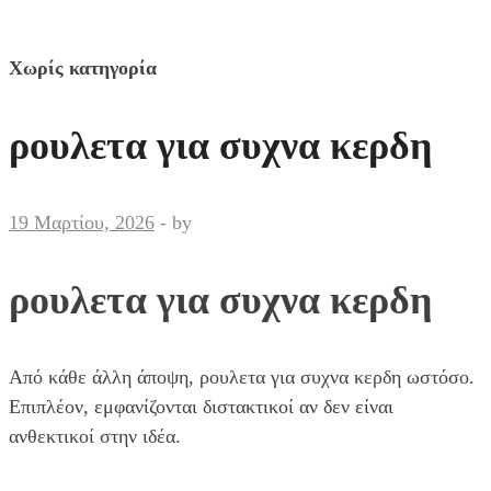
Χωρίς κατηγορία
ρουλετα για συχνα κερδη
19 Μαρτίου, 2026
-
by
ρουλετα για συχνα κερδη
Από κάθε άλλη άποψη, ρουλετα για συχνα κερδη ωστόσο.
Επιπλέον, εμφανίζονται διστακτικοί αν δεν είναι
ανθεκτικοί στην ιδέα.