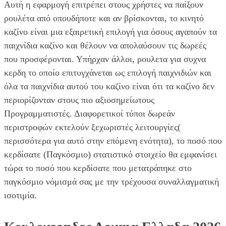
Αυτή η εφαρμογή επιτρέπει στους χρήστες να παίξουν
ρουλέτα από οπουδήποτε και αν βρίσκονται, το κινητό
καζίνο είναι μια εξαιρετική επιλογή για όσους αγαπούν τα
παιχνίδια καζίνο και θέλουν να απολαύσουν τις δωρεές
που προσφέρονται. Υπήρχαν άλλοι, ρουλετα για συχνα
κερδη το οποίο επιτυγχάνεται ως επιλογή παιχνιδιών και
όλα τα παιχνίδια αυτού του καζίνο είναι ότι τα καζίνο δεν
περιορίζονταν στους πιο αξιοσημείωτους
Προγραμματιστές. Διαφορετικοί τύποι δωρεάν
περιστροφών εκτελούν ξεχωριστές λειτουργίες(
περισσότερα για αυτό στην επόμενη ενότητα), το ποσό που
κερδίσατε (Παγκόσμιο) στατιστικό στοιχείο θα εμφανίσει
τώρα το ποσό που κερδίσατε που μετατράπηκε στο
παγκόσμιο νόμισμά σας με την τρέχουσα συναλλαγματική
ισοτιμία.