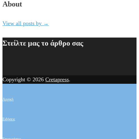
About
View all posts by
→
Στείλτε μας το άρθρο σας
Copyright © 2026
Cretapress
.
Αρχική
Ειδήσεις