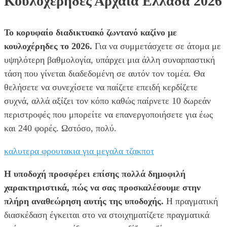
Κουλοχερηδες Αρχαια Ελλαδα 2026
Το κορυφαίο διαδικτυακό ζωντανό καζίνο με
κουλοχέρηδες το 2026.
Για να συμμετάσχετε σε άτομα με
υψηλότερη βαθμολογία, υπάρχει μια άλλη συναρπαστική
τάση που γίνεται διαδεδομένη σε αυτόν τον τομέα. Θα
θελήσετε να συνεχίσετε να παίζετε επειδή κερδίζετε
συχνά, αλλά αξίζει τον κόπο καθώς παίρνετε 10 δωρεάν
περιστροφές που μπορείτε να επανεργοποιήσετε για έως
και 240 φορές. Ωστόσο, πολύ.
καλυτερα φρουτακια για μεγαλα τζακποτ
Η υποδοχή προσφέρει επίσης πολλά δημοφιλή
χαρακτηριστικά, πώς να σας προσκαλέσουμε στην
πλήρη αναθεώρηση αυτής της υποδοχής.
Η πραγματική
διασκέδαση έγκειται στο να στοιχηματίζετε πραγματικά