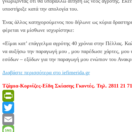
γνωρίζοντας ότι θα υποβάλλω αίτηση ως νέος αγροτης. Εκεί
υποστήριξε κατά την απολογία του.
Ένας άλλος κατηγορούμενος που δήλωνε ως κύρια δραστηριό
φέρεται να μίσθωνε ισχυρίστηκε:
«Είμαι κατ’ επάγγελμα αγρότης 40 χρόνια στην Πέλλας. Καλ
να αυξήσω την παραγωγή μου , μου παρέδωσε χάρτες, μου υ
εσόδων – εξόδων για την παραγωγή μου ενώπιον του Ανακρι
Διαβάστε περισσότερα στο iefimerida.gr
Τζάμια-Κορνίζες-Είδη Σκίασης Γκοντές. Τηλ. 2811 21 71
PrintFriendly
Twitter
Email