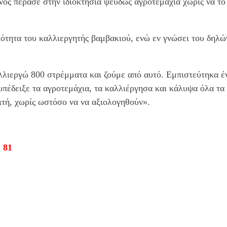
νος πέρασε στην ιδιοκτησία ψευδώς αγροτεμάχια χωρίς να το
τητα του καλλιεργητής βαμβακιού, ενώ εν γνώσει του δηλών
λιεργώ 800 στρέμματα και ζούμε από αυτό. Εμπιστεύτηκα ένα
πέδειξε τα αγροτεμάχια, τα καλλιέργησα και κάλυψα όλα τα 
τή, χωρίς ωστόσο να να αξιολογηθούν».
 81