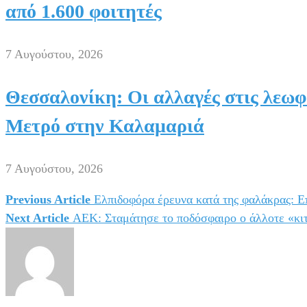
από 1.600 φοιτητές
7 Αυγούστου, 2026
Θεσσαλονίκη: Οι αλλαγές στις λεωφ
Μετρό στην Καλαμαριά
7 Αυγούστου, 2026
Previous Article
Ελπιδοφόρα έρευνα κατά της φαλάκρας: Επ
Πλοήγηση
Next Article
ΑΕΚ: Σταμάτησε το ποδόσφαιρο ο άλλοτε «κι
άρθρων