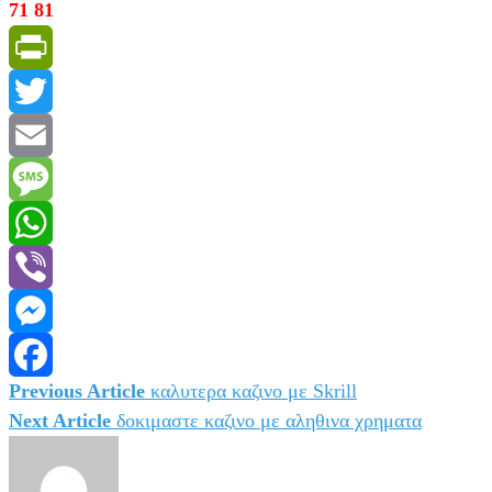
71 81
PrintFriendly
Twitter
Email
Message
WhatsApp
Viber
Messenger
Previous Article
καλυτερα καζινο με Skrill
Πλοήγηση
Facebook
Next Article
δοκιμαστε καζινο με αληθινα χρηματα
άρθρων