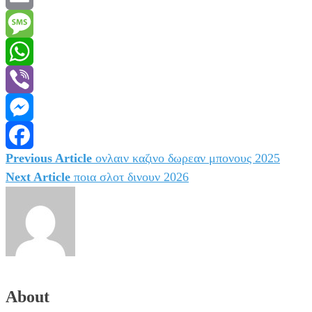
Email
Message
WhatsApp
Viber
Messenger
Previous Article
ονλαιν καζινο δωρεαν μπονους 2025
Πλοήγηση
Facebook
Next Article
ποια σλοτ δινουν 2026
άρθρων
About