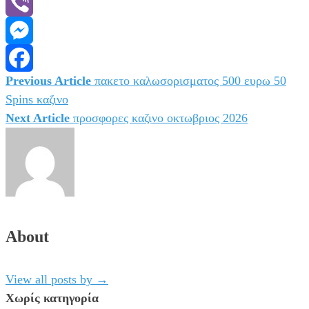
WhatsApp
Viber
Messenger
Previous Article
πακετο καλωσορισματος 500 ευρω 50
Πλοήγηση
Facebook
Spins καζινο
άρθρων
Next Article
προσφορες καζινο οκτωβριος 2026
About
View all posts by
→
Χωρίς κατηγορία