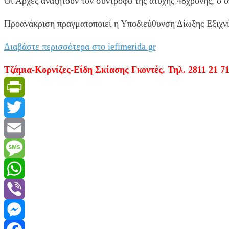
Οι Αρχές αναζητούν τον σύντροφο της άτυχης 48χρονης, ο ο
Προανάκριση πραγματοποιεί η Υποδιεύθυνση Δίωξης Εξιχν
Διαβάστε περισσότερα στο iefimerida.gr
Τζάμια-Κορνίζες-Είδη Σκίασης Γκοντές. Τηλ. 2811 21 71
PrintFriendly
Twitter
Email
Message
WhatsApp
Viber