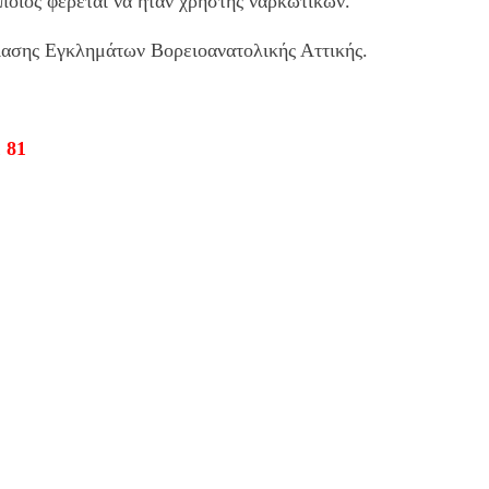
ποίος φέρεται να ήταν χρήστης ναρκωτικών.
ίασης Εγκλημάτων Βορειοανατολικής Αττικής.
 81