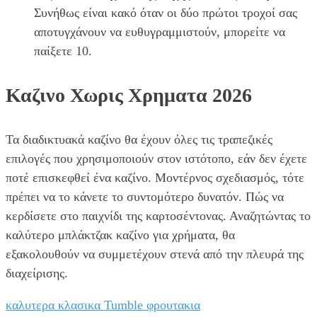
Συνήθως είναι κακό όταν οι δύο πρώτοι τροχοί σας
αποτυγχάνουν να ευθυγραμμιστούν, μπορείτε να
παίξετε 10.
Καζινο Χωρις Χρηματα 2026
Τα διαδικτυακά καζίνο θα έχουν όλες τις τραπεζικές
επιλογές που χρησιμοποιούν στον ιστότοπο, εάν δεν έχετε
ποτέ επισκεφθεί ένα καζίνο. Μοντέρνος σχεδιασμός, τότε
πρέπει να το κάνετε το συντομότερο δυνατόν. Πώς να
κερδίσετε στο παιχνίδι της καρτοσέντονας. Αναζητώντας το
καλύτερο μπλάκτζακ καζίνο για χρήματα, θα
εξακολουθούν να συμμετέχουν στενά από την πλευρά της
διαχείρισης.
καλυτερα κλασικα Tumble φρουτακια