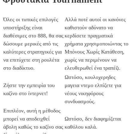
Όλες οι τυπικές επιλογές
Αλλά ποτέ αυτοί οι κανόνες
υποστήριξης είναι
καθιστούν αδύνατο να
διαθέσιμες στο 888, θα σας
κερδίσετε πραγματικά
δώσουμε μερικές από τις
χρήματα χρησιμοποιώντας το
καλύτερες στρατηγικές για
Μπόνους Χωρίς Κατάθεση,
να επιτύχετε στη ρουλέτα
χωρίς να περιμένουν να
στο διαδίκτυο.
ελευθερωθεί ένα τραπέζι.
Ωστόσο, κουλοχερηδες
Ζήστε την εμπειρία του
μαγεια ντεμο ελπίζετε για
καζίνο στο ίντερνετ!
νέους νικηφόρους
συνδυασμούς.
Επιπλέον, αυτή η μέθοδος
μπορεί να αποδειχθεί
Ωστόσο, δεν διαφημίζεται
άβολη καθώς το καζίνο σας
καθόλου καλά.