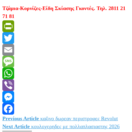
Τζάμια-Κορνίζες-Είδη Σκίασης Γκοντές. Τηλ. 2811 21
71 81
PrintFriendly
Twitter
Email
Message
WhatsApp
Viber
Messenger
Previous Article
καζινο δωρεαν περιστροφες Revolut
Πλοήγηση
Facebook
Next Article
κουλοχερηδες με πολλαπλασιαστης 2026