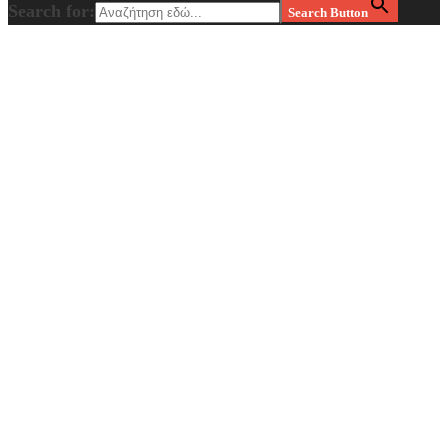
Search for:
Search Button