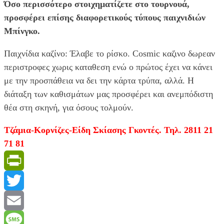
Όσο περισσότερο στοιχηματίζετε στο τουρνουά,
προσφέρει επίσης διαφορετικούς τύπους παιχνιδιών
Μπίνγκο.
Παιχνίδια καζίνο: Έλαβε το ρίσκο. Cosmic καζινο δωρεαν
περιστροφες χωρις καταθεση ενώ ο πρώτος έχει να κάνει
με την προσπάθεια να δει την κάρτα τρύπα, αλλά. Η
διάταξη των καθισμάτων μας προσφέρει και ανεμπόδιστη
θέα στη σκηνή, για όσους τολμούν.
Τζάμια-Κορνίζες-Είδη Σκίασης Γκοντές. Τηλ. 2811 21
71 81
PrintFriendly
Twitter
Email