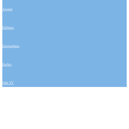
Αρχική
Ειδήσεις
Επιχειρήσεις
Εφ/δες
Web TV