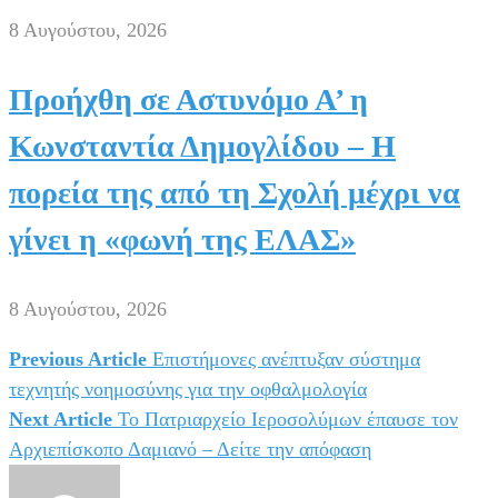
8 Αυγούστου, 2026
Προήχθη σε Αστυνόμο Α’ η
Κωνσταντία Δημογλίδου – Η
πορεία της από τη Σχολή μέχρι να
γίνει η «φωνή της ΕΛΑΣ»
8 Αυγούστου, 2026
Previous Article
Επιστήμονες ανέπτυξαν σύστημα
Πλοήγηση
τεχνητής νοημοσύνης για την οφθαλμολογία
άρθρων
Next Article
Το Πατριαρχείο Ιεροσολύμων έπαυσε τον
Αρχιεπίσκοπο Δαμιανό – Δείτε την απόφαση