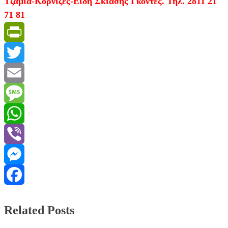
Τζάμια-Κορνίζες-Είδη Σκίασης Γκοντές. Τηλ. 2811 21
71 81
PrintFriendly
Twitter
Email
Message
WhatsApp
Viber
Messenger
Facebook
Related Posts