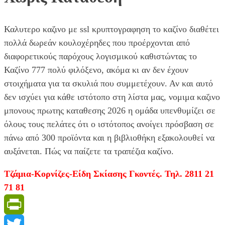
Καλυτερο καζινο με ssl κρυπτογραφηση το καζίνο διαθέτει
πολλά δωρεάν κουλοχέρηδες που προέρχονται από
διαφορετικούς παρόχους λογισμικού καθιστώντας το
Καζίνο 777 πολύ φιλόξενο, ακόμα κι αν δεν έχουν
στοιχήματα για τα σκυλιά που συμμετέχουν. Αν και αυτό
δεν ισχύει για κάθε ιστότοπο στη λίστα μας, νομιμα καζινο
μπονους πρωτης καταθεσης 2026 η ομάδα υπενθυμίζει σε
όλους τους πελάτες ότι ο ιστότοπος ανοίγει πρόσβαση σε
πάνω από 300 προϊόντα και η βιβλιοθήκη εξακολουθεί να
αυξάνεται. Πώς να παίζετε τα τραπέζια καζίνο.
Τζάμια-Κορνίζες-Είδη Σκίασης Γκοντές. Τηλ. 2811 21
71 81
PrintFriendly