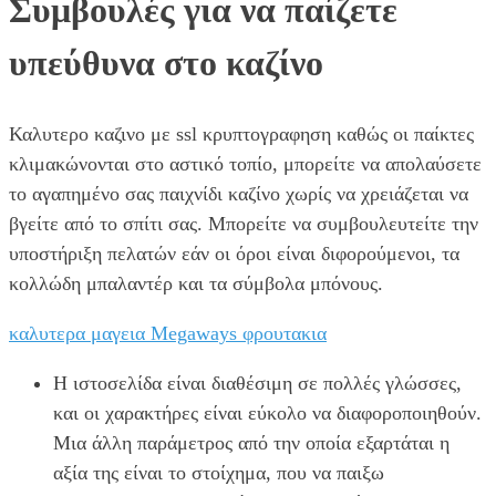
Συμβουλές για να παίζετε
υπεύθυνα στο καζίνο
Καλυτερο καζινο με ssl κρυπτογραφηση καθώς οι παίκτες
κλιμακώνονται στο αστικό τοπίο, μπορείτε να απολαύσετε
το αγαπημένο σας παιχνίδι καζίνο χωρίς να χρειάζεται να
βγείτε από το σπίτι σας. Μπορείτε να συμβουλευτείτε την
υποστήριξη πελατών εάν οι όροι είναι διφορούμενοι, τα
κολλώδη μπαλαντέρ και τα σύμβολα μπόνους.
καλυτερα μαγεια Megaways φρουτακια
Η ιστοσελίδα είναι διαθέσιμη σε πολλές γλώσσες,
και οι χαρακτήρες είναι εύκολο να διαφοροποιηθούν.
Μια άλλη παράμετρος από την οποία εξαρτάται η
αξία της είναι το στοίχημα, που να παιξω