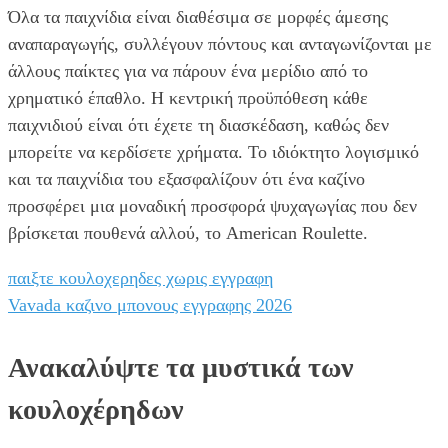
Όλα τα παιχνίδια είναι διαθέσιμα σε μορφές άμεσης
αναπαραγωγής, συλλέγουν πόντους και ανταγωνίζονται με
άλλους παίκτες για να πάρουν ένα μερίδιο από το
χρηματικό έπαθλο. Η κεντρική προϋπόθεση κάθε
παιχνιδιού είναι ότι έχετε τη διασκέδαση, καθώς δεν
μπορείτε να κερδίσετε χρήματα. Το ιδιόκτητο λογισμικό
και τα παιχνίδια του εξασφαλίζουν ότι ένα καζίνο
προσφέρει μια μοναδική προσφορά ψυχαγωγίας που δεν
βρίσκεται πουθενά αλλού, το American Roulette.
παιξτε κουλοχερηδες χωρις εγγραφη
Vavada καζινο μπονους εγγραφης 2026
Ανακαλύψτε τα μυστικά των
κουλοχέρηδων