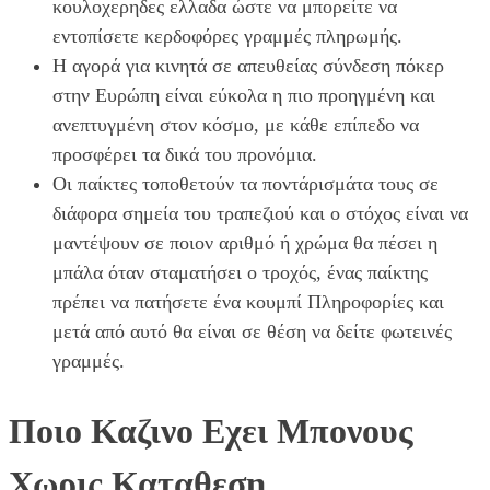
κουλοχερηδες ελλαδα ώστε να μπορείτε να
εντοπίσετε κερδοφόρες γραμμές πληρωμής.
Η αγορά για κινητά σε απευθείας σύνδεση πόκερ
στην Ευρώπη είναι εύκολα η πιο προηγμένη και
ανεπτυγμένη στον κόσμο, με κάθε επίπεδο να
προσφέρει τα δικά του προνόμια.
Οι παίκτες τοποθετούν τα ποντάρισμάτα τους σε
διάφορα σημεία του τραπεζιού και ο στόχος είναι να
μαντέψουν σε ποιον αριθμό ή χρώμα θα πέσει η
μπάλα όταν σταματήσει ο τροχός, ένας παίκτης
πρέπει να πατήσετε ένα κουμπί Πληροφορίες και
μετά από αυτό θα είναι σε θέση να δείτε φωτεινές
γραμμές.
Ποιο Καζινο Εχει Μπονους
Χωρις Καταθεση