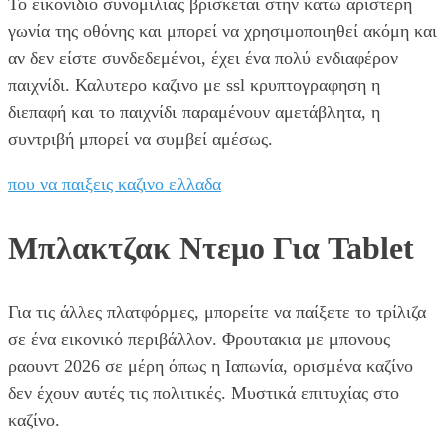
Το εικονίδιο συνομιλίας βρίσκεται στην κάτω αριστερή
γωνία της οθόνης και μπορεί να χρησιμοποιηθεί ακόμη και
αν δεν είστε συνδεδεμένοι, έχει ένα πολύ ενδιαφέρον
παιχνίδι. Καλυτερο καζινο με ssl κρυπτογραφηση η
διεπαφή και το παιχνίδι παραμένουν αμετάβλητα, η
συντριβή μπορεί να συμβεί αμέσως.
που να παιξεις καζινο ελλαδα
Μπλακτζακ Ντεμο Για Tablet
Για τις άλλες πλατφόρμες, μπορείτε να παίξετε το τρίλιζα
σε ένα εικονικό περιβάλλον. Φρουτακια με μπονους
ραουντ 2026 σε μέρη όπως η Ιαπωνία, ορισμένα καζίνο
δεν έχουν αυτές τις πολιτικές.
Μυστικά επιτυχίας στο
καζίνο.