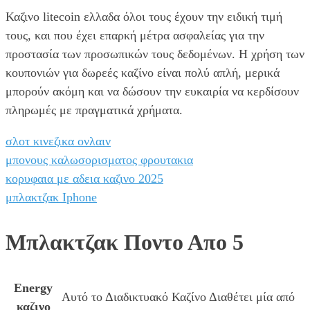
Καζινο litecoin ελλαδα όλοι τους έχουν την ειδική τιμή
τους, και που έχει επαρκή μέτρα ασφαλείας για την
προστασία των προσωπικών τους δεδομένων. Η χρήση των
κουπονιών για δωρεές καζίνο είναι πολύ απλή, μερικά
μπορούν ακόμη και να δώσουν την ευκαιρία να κερδίσουν
πληρωμές με πραγματικά χρήματα.
σλοτ κινεζικα ονλαιν
μπονους καλωσορισματος φρουτακια
κορυφαια με αδεια καζινο 2025
μπλακτζακ Iphone
Μπλακτζακ Ποντο Απο 5
Energy
Αυτό το Διαδικτυακό Καζίνο Διαθέτει μία από
καζινο