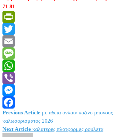
71 81
PrintFriendly
Twitter
Email
Message
WhatsApp
Viber
Messenger
Previous Article
με αδεια ονλαιν καζινο μπονους
Πλοήγηση
Facebook
καλωσορισματος 2026
άρθρων
Next Article
καλυτερες πλατφορμες ρουλετα