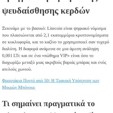
ψευδαίσθησης κερδών
Ξεκινάμε με το βασικό: Litecoin είναι ψηφιακό νόμισμα
που πλαισιώνεται από 2,1 εκατομμύρια κρυπτονομίσματα
σε κυκλοφορία, και το καζίνο το χρησιμοποιεί σαν τυχερό
διαλύτη. Η διαφορά ανάμεσα σε μια άμεση ανάληψη
0,001 LTc και σε ένα «πώθημα VIP» είναι όσο το
διαχωρίζω μεταξύ μιας ακριβούς βαριάς μπάρας και ενός
ατελούς χωνιού.
Φρουτάκια Ποντó από 50: Η Τραγική Υπόσχεση των
Μικρών Μπόνους
Τι σημαίνει πραγματικά το