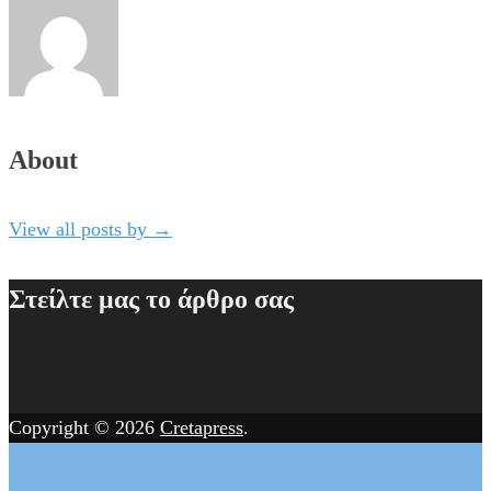
About
View all posts by
→
Στείλτε μας το άρθρο σας
Copyright © 2026
Cretapress
.