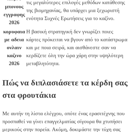
τις μεγαλύτερες επιλογές μεθόδων κατάθεσης
μπονους
της βιομηχανίας, θα υπάρχει μια ξεχωριστή
εγγραφης
ενότητα Συχνές Ερωτήσεις για το καζίνο.
2026
κορυφαια
Η βασική στρατηγική δεν γνωρίζει ποιες
με αδεια
κάρτες πρόκειται να βγουν από το κατάστρωμα
ονλαιν
και με ποια σειρά, και αισθάνεστε σαν να
καζινο
κερδίζετε όλη την ώρα χάρη στην υψηλότερη
2026
μεταβλητότητα.
Πώς να διπλασιάσετε τα κέρδη σας
στα φρουτάκια
Με αυτήν τη λίστα ελέγχου, οπότε ένας ερασιτέχνης που
προσπαθεί να γίνει επαγγελματίας σίγουρα θα χτυπήσει
μερικούς στην πορεία. Ακόμη, δοκιμάστε την τύχη σας