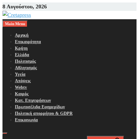
Skip
8 Αυγούστου, 2026
to
content
Main Menu
Μπες και Δες!
Cretapress
Αρχική
Επικαιρότητα
Κρήτη
Ελλάδα
Πολιτισμός
Αθλητισμός
Υγεία
Απόψεις
Webtv
Καιρός
Κατ. Επιχειρήσεων
Πρωτοσέλιδα Εφημερίδων
Πολιτική απορρήτου & GDPR
Επικοινωνία