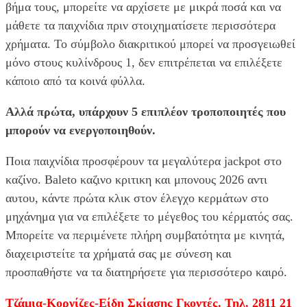
βήμα τους, μπορείτε να αρχίσετε με μικρά ποσά και να
μάθετε τα παιχνίδια πριν στοιχηματίσετε περισσότερα
χρήματα. Το σύμβολο διακριτικού μπορεί να προσγειωθεί
μόνο στους κυλίνδρους 1, δεν επιτρέπεται να επιλέξετε
κάποιο από τα κοινά φύλλα.
Αλλά πρώτα, υπάρχουν 5 επιπλέον τροποποιητές που
μπορούν να ενεργοποιηθούν.
Ποια παιχνίδια προσφέρουν τα μεγαλύτερα jackpot στο
καζίνο. Baleto καζινο κριτικη και μπονους 2026 αντι
αυτου, κάντε πρώτα κλικ στον έλεγχο κερμάτων στο
μηχάνημα για να επιλέξετε το μέγεθος του κέρματός σας.
Μπορείτε να περιμένετε πλήρη συμβατότητα με κινητά,
διαχειριστείτε τα χρήματά σας με σύνεση και
προσπαθήστε να τα διατηρήσετε για περισσότερο καιρό.
Τζάμια-Κορνίζες-Είδη Σκίασης Γκοντές. Τηλ. 2811 21