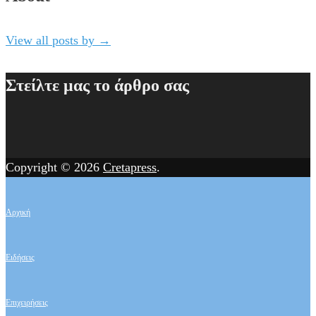
View all posts by
→
Στείλτε μας το άρθρο σας
Copyright © 2026
Cretapress
.
Αρχική
Ειδήσεις
Επιχειρήσεις