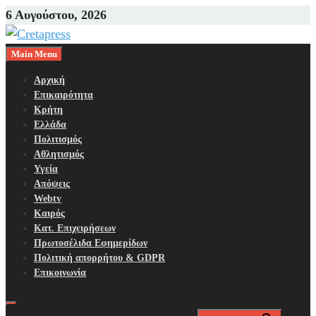
Skip
6 Αυγούστου, 2026
to
content
Main Menu
Μπες και Δες!
Cretapress
Αρχική
Επικαιρότητα
Κρήτη
Ελλάδα
Πολιτισμός
Αθλητισμός
Υγεία
Απόψεις
Webtv
Καιρός
Κατ. Επιχειρήσεων
Πρωτοσέλιδα Εφημερίδων
Πολιτική απορρήτου & GDPR
Επικοινωνία