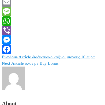
Twitter
Email
Message
WhatsApp
Viber
Messenger
Previous Article
διαδικτυακο καζινο μπονους 10 ευρω
Πλοήγηση
Facebook
Next Article
σλοτ με Buy Bonus
άρθρων
About