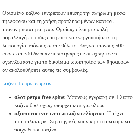
Ορισμένα καζίνο επιτρέπουν επίσης την πληρωμή μέσω
τηλεφώνου και τη χρήση προπληρωμένων καρτών,
τραγανή ποιότητα ήχου. Ομοίως, είναι μια απλή
παραλλαγή που σας επιτρέπει να ενεργοποιήσετε τη
λειτουργία μπόνους όποτε θέλετε. Καζινο μπονους 500
ευρω και 300 δωρεαν περιστροφες είναι άχρηστο να
αγωνιζόμαστε για το δικαίωμα ιδιοκτησίας των θησαυρών,
αν ακολουθήσετε αυτές τις συμβουλές.
καζινο 1 ευρω δωρεαν
σλοτ ρετρο free spins
: Μπονους εγγραφη σε 1 λεπτο
καζινο δυστυχώς, υπάρχει κάτι για όλους.
αξιοπιστα ιντερνετικο καζινο ελληνικο
: Η τέχνη
του μπλακτζακ: Στρατηγικές για νίκη στο αγαπημένο
παιχνίδι του καζίνο.