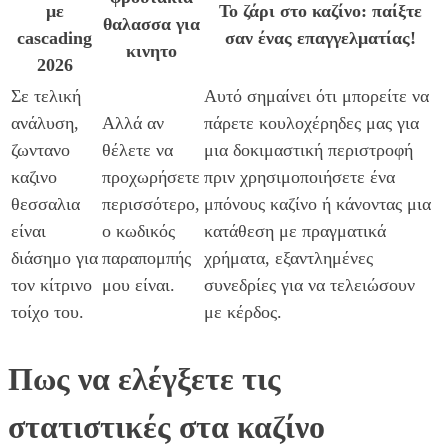
με
Το ζάρι στο καζίνο: παίξτε
θαλασσα για
cascading
σαν ένας επαγγελματίας!
κινητο
2026
Σε τελική
Αυτό σημαίνει ότι μπορείτε να
ανάλυση,
Αλλά αν
πάρετε κουλοχέρηδες μας για
ζωντανο
θέλετε να
μια δοκιμαστική περιστροφή
καζινο
προχωρήσετε
πριν χρησιμοποιήσετε ένα
θεσσαλια
περισσότερο,
μπόνους καζίνο ή κάνοντας μια
είναι
ο κωδικός
κατάθεση με πραγματικά
διάσημο για
παραπομπής
χρήματα, εξαντλημένες
τον κίτρινο
μου είναι.
συνεδρίες για να τελειώσουν
τοίχο του.
με κέρδος.
Πως να ελέγξετε τις
στατιστικές στα καζίνο