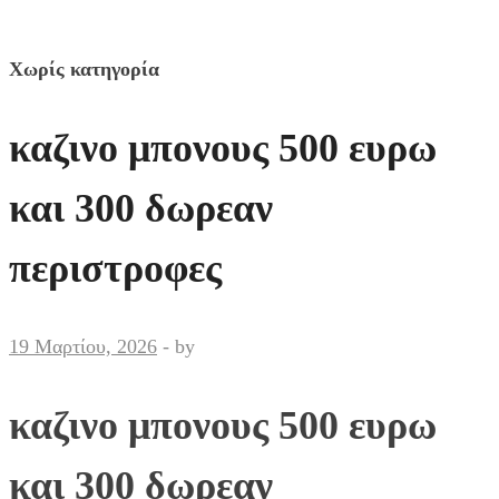
Χωρίς κατηγορία
καζινο μπονους 500 ευρω
και 300 δωρεαν
περιστροφες
19 Μαρτίου, 2026
-
by
καζινο μπονους 500 ευρω
και 300 δωρεαν