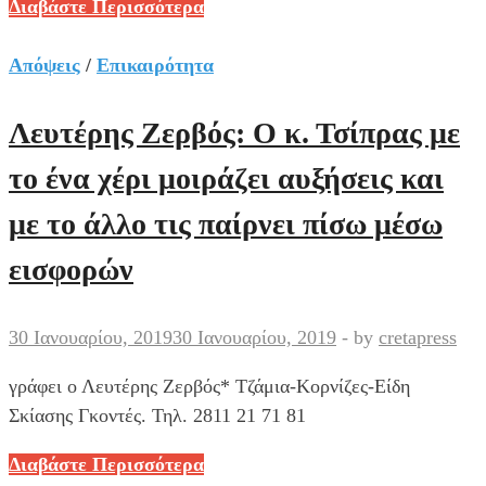
Φεύγουν
Διαβάστε Περισσότερα
31
στελέχη
Απόψεις
/
Επικαιρότητα
της
ΔΗΜΑΡ
Λευτέρης Ζερβός: Ο κ. Τσίπρας με
από
το ένα χέρι μοιράζει αυξήσεις και
το
ΚΙΝΑΛ!
με το άλλο τις παίρνει πίσω μέσω
Όλη
εισφορών
η
λίστα
30 Ιανουαρίου, 2019
30 Ιανουαρίου, 2019
-
by
cretapress
γράφει ο Λευτέρης Ζερβός* Τζάμια-Κορνίζες-Είδη
Σκίασης Γκοντές. Τηλ. 2811 21 71 81
Λευτέρης
Διαβάστε Περισσότερα