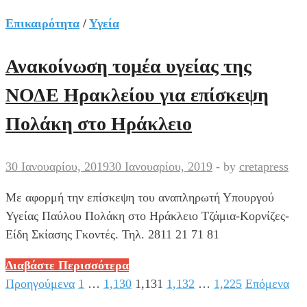
Ζερβός:
Ο
Επικαιρότητα
/
Υγεία
κ.
Τσίπρας
Ανακοίνωση τομέα υγείας της
με
ΝΟΔΕ Ηρακλείου για επίσκεψη
το
ένα
Πολάκη στο Ηράκλειο
χέρι
μοιράζει
30 Ιανουαρίου, 2019
30 Ιανουαρίου, 2019
-
by
cretapress
αυξήσεις
και
Mε αφορμή την επίσκεψη του αναπληρωτή Υπουργού
με
Υγείας Παύλου Πολάκη στο Ηράκλειο Τζάμια-Κορνίζες-
το
Είδη Σκίασης Γκοντές. Τηλ. 2811 21 71 81
άλλο
τις
Ανακοίνωση
Διαβάστε Περισσότερα
παίρνει
τομέα
Προηγούμενα
1
…
1,130
1,131
1,132
…
1,225
Επόμενα
Σελιδοποίηση
πίσω
υγείας