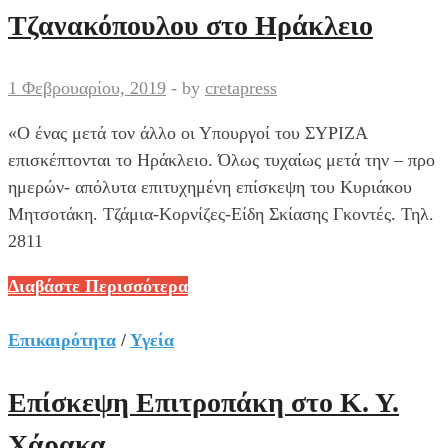
Τζανακόπουλου στο Ηράκλειο
1 Φεβρουαρίου, 2019
-
by
cretapress
«Ο ένας μετά τον άλλο οι Υπουργοί του ΣΥΡΙΖΑ
επισκέπτονται το Ηράκλειο. Όλως τυχαίως μετά την – προ
ημερών- απόλυτα επιτυχημένη επίσκεψη του Κυριάκου
Μητσοτάκη. Τζάμια-Κορνίζες-Είδη Σκίασης Γκοντές. Τηλ.
2811
Δήλωση
Διαβάστε Περισσότερα
Γραμματέα
Π.Ε.
Επικαιρότητα
/
Υγεία
Ν.Δ.
–
Επίσκεψη Επιτροπάκη στο Κ. Υ.
Βουλευτή
Χάρακα
Ηρακλείου