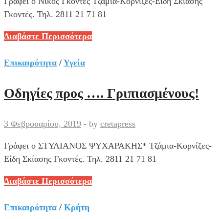
Γράφει ο Νίκος Γκοντές Τζάμια-Κορνίζες-Είδη Σκίασης
Γκοντές. Τηλ. 2811 21 71 81
Αντί
Διαβάστε Περισσότερα
να
χορέψουν
Επικαιρότητα
/
Υγεία
οι
αγορές
Οδηγίες προς …. Γριπιασμένους!
χόρεψε
ο
3 Φεβρουαρίου, 2019
-
by
cretapress
Υπουργός!
Γράφει ο ΣΤΥΛΙΑΝΟΣ ΨΥΧΑΡΑΚΗΣ* Τζάμια-Κορνίζες-
Είδη Σκίασης Γκοντές. Τηλ. 2811 21 71 81
Οδηγίες
Διαβάστε Περισσότερα
προς
….
Επικαιρότητα
/
Κρήτη