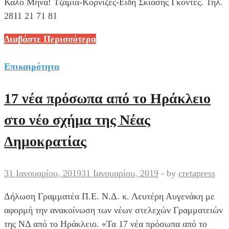
Καλό Μήνα! Τζάμια-Κορνίζες-Είδη Σκίασης Γκοντές. Τηλ.
2811 21 71 81
Φεβρουάριος
Διαβάστε Περισσότερα
2019:
Καλό
Επικαιρότητα
Μήνα!
17 νέα πρόσωπα από το Ηράκλειο
στο νέο σχήμα της Νέας
Δημοκρατίας
31 Ιανουαρίου, 2019
31 Ιανουαρίου, 2019
-
by
cretapress
Δήλωση Γραμματέα Π.Ε. Ν.Δ. κ. Λευτέρη Αυγενάκη με
αφορμή την ανακοίνωση των νέων στελεχών Γραμματειών
της ΝΔ από το Ηράκλειο. «Τα 17 νέα πρόσωπα από το