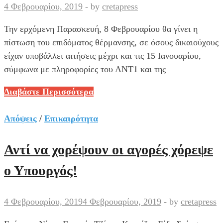
δηλώσεις
4 Φεβρουαρίου, 2019
-
by
cretapress
στο
Την ερχόμενη Παρασκευή, 8 Φεβρουαρίου θα γίνει η
Κτηματολόγιο
πίστωση του επιδόματος θέρμανσης, σε όσους δικαιούχους
είχαν υποβάλλει αιτήσεις μέχρι και τις 15 Ιανουαρίου,
σύμφωνα με πληροφορίες του ΑΝΤ1 και της
Πότε
Διαβάστε Περισσότερα
πιστώνεται
το
Απόψεις
/
Επικαιρότητα
επίδομα
πετρελαίου
Αντί να χορέψουν οι αγορές χόρεψε
θέρμανσης
ο Υπουργός!
4 Φεβρουαρίου, 2019
4 Φεβρουαρίου, 2019
-
by
cretapress