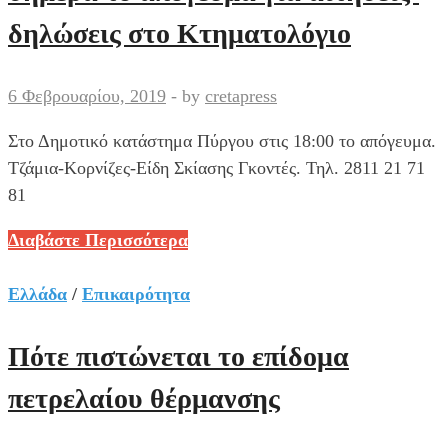
στο
δηλώσεις στο Κτηματολόγιο
χάρακα
λόγω
6 Φεβρουαρίου, 2019
-
by
cretapress
κακοκαιρίας
Στο Δημοτικό κατάστημα Πύργου στις 18:00 το απόγευμα.
Τζάμια-Κορνίζες-Είδη Σκίασης Γκοντές. Τηλ. 2811 21 71
81
Πύργος
Διαβάστε Περισσότερα
Μονοφατσίου:
Ενημέρωση
Ελλάδα
/
Επικαιρότητα
σήμερα
το
Πότε πιστώνεται το επίδομα
απόγευμα
πετρελαίου θέρμανσης
για
αιτήσεις-