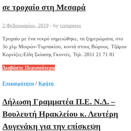
Καστελλιανά
σε τροχαίο στη Μεσαρά
(φωτογραφίες)
2 Φεβρουαρίου, 2019
-
by
cretapress
Τροχαίο με ένα νεκρό σημειώθηκε, τα ξημερώματα, στο
3ο χλμ Μοιρών-Τυμπακίου, κοντά στους Βώρους. Τζάμια-
Κορνίζες-Είδη Σκίασης Γκοντές. Τηλ. 2811 21 71 81
Ένας
Διαβάστε Περισσότερα
νεκρός
και
Επικαιρότητα
/
Κρήτη
τρεις
τραυματίες
Δήλωση Γραμματέα Π.Ε. Ν.Δ. –
σε
Βουλευτή Ηρακλείου κ. Λευτέρη
τροχαίο
στη
Αυγενάκη για την επίσκεψη
Μεσαρά