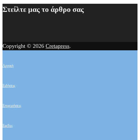
άρθρων
μέσω
της
Στείλτε μας το άρθρο σας
εισφορών
ΝΟΔΕ
Ηρακλείου
για
επίσκεψη
Copyright © 2026
Cretapress
.
Πολάκη
στο
Ηράκλειο
Αρχική
Ειδήσεις
Επιχειρήσεις
Εφ/δες