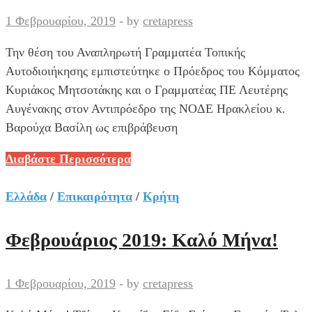
1 Φεβρουαρίου, 2019
-
by
cretapress
Την θέση του Αναπληρωτή Γραμματέα Τοπικής
Αυτοδιοιήκησης εμπιστεύτηκε ο Πρόεδρος του Κόμματος
Κυριάκος Μητσοτάκης και ο Γραμματέας ΠΕ Λευτέρης
Αυγένακης στον Αντιπρόεδρο της ΝΟΔΕ Ηρακλείου κ.
Βαρούχα Βασίλη ως επιβράβευση
Νέος
Διαβάστε Περισσότερα
αέρας
ανανέωσης
Ελλάδα
/
Επικαιρότητα
/
Κρήτη
στην
τοπική
Φεβρουάριος 2019: Καλό Μήνα!
αυτοδιοίκηση
της
1 Φεβρουαρίου, 2019
-
by
cretapress
ΝΔ!