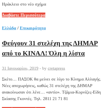
Ηράκλειο στο νέο σχήμα
17
Διαβάστε Περισσότερα
νέα
πρόσωπα
Ελλάδα
/
Επικαιρότητα
από
το
Φεύγουν 31 στελέχη της ΔΗΜΑΡ
Ηράκλειο
από το ΚΙΝΑΛ! Όλη η λίστα
στο
νέο
σχήμα
31 Ιανουαρίου, 2019
-
by
cretapress
της
Σκέτο… ΠΑΣΟΚ θα μείνει σε λίγο το Κίνημα Αλλαγής.
Νέας
Νέες αποχωρήσεις, καθώς 31 στελέχη της ΔΗΜΑΡ
Δημοκρατίας
ανακοίνωσαν ότι λένε… «αντίο». Τζάμια-Κορνίζες-Είδη
Σκίασης Γκοντές. Τηλ. 2811 21 71 81