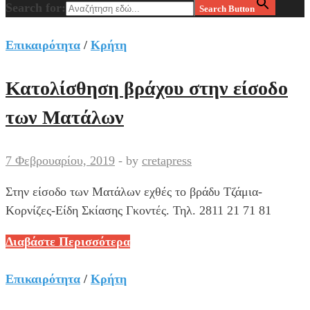
Search for:
Search Button
Επικαιρότητα
/
Κρήτη
Κατολίσθηση βράχου στην είσοδο
των Ματάλων
7 Φεβρουαρίου, 2019
-
by
cretapress
Στην είσοδο των Ματάλων εχθές το βράδυ Τζάμια-
Κορνίζες-Είδη Σκίασης Γκοντές. Τηλ. 2811 21 71 81
Κατολίσθηση
Διαβάστε Περισσότερα
βράχου
στην
Επικαιρότητα
/
Κρήτη
είσοδο