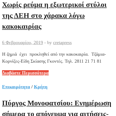
των
Χωρίς ρεύμα η εξωτερικοί στύλοι
Ματάλων
της ΔΕΗ στο χάρακα λόγω
κακοκαιρίας
6 Φεβρουαρίου, 2019
-
by
cretapress
Η ζημιά έχει προκληθεί από την κακοκαιρία. Τζάμια-
Κορνίζες-Είδη Σκίασης Γκοντές. Τηλ. 2811 21 71 81
Χωρίς
Διαβάστε Περισσότερα
ρεύμα
η
Επικαιρότητα
/
Κρήτη
εξωτερικοί
στύλοι
Πύργος Μονοφατσίου: Ενημέρωση
της
σήμερα το απόγευμα για αιτήσεις-
ΔΕΗ