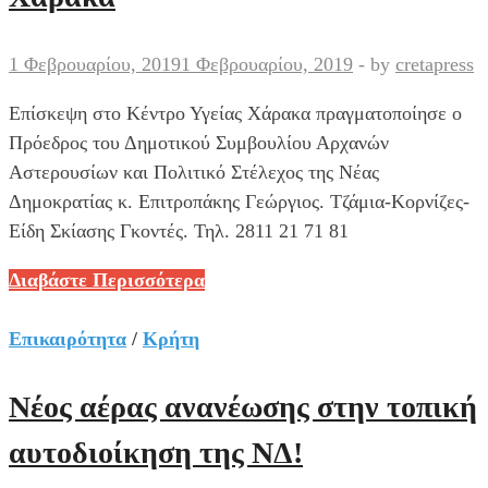
κ.
Λευτέρη
1 Φεβρουαρίου, 2019
1 Φεβρουαρίου, 2019
-
by
cretapress
Αυγενάκη
Επίσκεψη στο Κέντρο Υγείας Χάρακα πραγματοποίησε ο
για
Πρόεδρος του Δημοτικού Συμβουλίου Αρχανών
την
Αστερουσίων και Πολιτικό Στέλεχος της Νέας
επίσκεψη
Δημοκρατίας κ. Επιτροπάκης Γεώργιος. Τζάμια-Κορνίζες-
Τζανακόπουλου
Είδη Σκίασης Γκοντές. Τηλ. 2811 21 71 81
στο
Ηράκλειο
Επίσκεψη
Διαβάστε Περισσότερα
Επιτροπάκη
στο
Επικαιρότητα
/
Κρήτη
Κ.
Υ.
Νέος αέρας ανανέωσης στην τοπική
Χάρακα
αυτοδιοίκηση της ΝΔ!