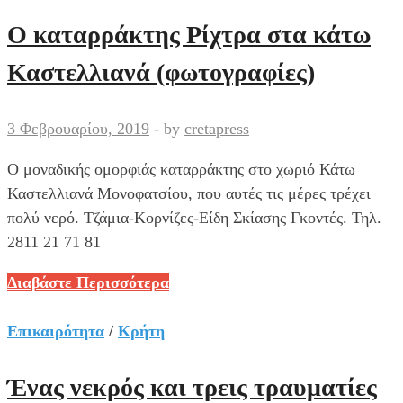
Γριπιασμένους!
Ο καταρράκτης Ρίχτρα στα κάτω
Καστελλιανά (φωτογραφίες)
3 Φεβρουαρίου, 2019
-
by
cretapress
Ο μοναδικής ομορφιάς καταρράκτης στο χωριό Κάτω
Καστελλιανά Μονοφατσίου, που αυτές τις μέρες τρέχει
πολύ νερό. Τζάμια-Κορνίζες-Είδη Σκίασης Γκοντές. Τηλ.
2811 21 71 81
Ο
Διαβάστε Περισσότερα
καταρράκτης
Ρίχτρα
Επικαιρότητα
/
Κρήτη
στα
κάτω
Ένας νεκρός και τρεις τραυματίες