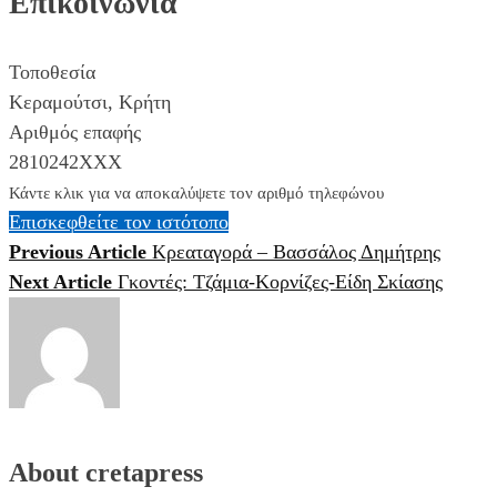
Επικοινωνία
Τοποθεσία
Κεραμούτσι
,
Κρήτη
Αριθμός επαφής
2810242XXX
Κάντε κλικ για να αποκαλύψετε τον αριθμό τηλεφώνου
Επισκεφθείτε τον ιστότοπο
Previous Article
Κρεαταγορά – Βασσάλος Δημήτρης
Πλοήγηση
Next Article
Γκοντές: Τζάμια-Κορνίζες-Είδη Σκίασης
άρθρων
About cretapress